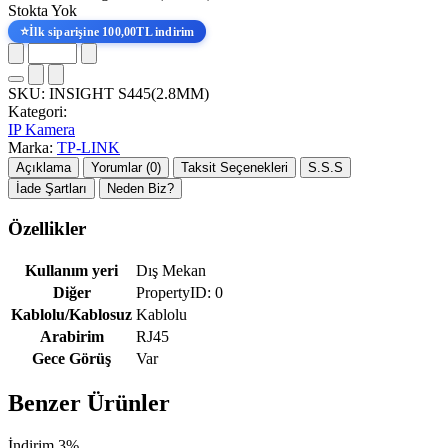
Stokta Yok
⭐
İlk siparişine 100,00TL indirim
SKU:
INSIGHT S445(2.8MM)
Kategori:
IP Kamera
Marka:
TP-LINK
Açıklama
Yorumlar (0)
Taksit Seçenekleri
S.S.S
İade Şartları
Neden Biz?
Özellikler
Kullanım yeri
Dış Mekan
Diğer
PropertyID: 0
Kablolu/Kablosuz
Kablolu
Arabirim
RJ45
Gece Görüş
Var
Benzer Ürünler
İndirim 3%