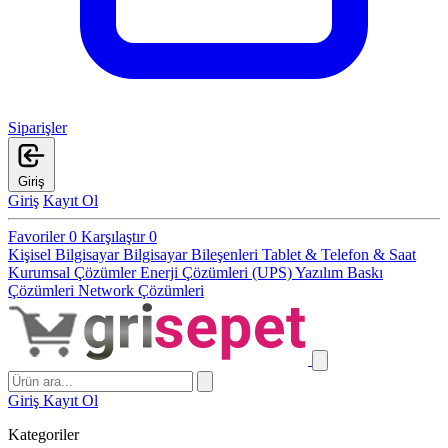
Siparişler
Giriş
Giriş
Kayıt Ol
Favoriler
0
Karşılaştır
0
Kişisel Bilgisayar
Bilgisayar Bileşenleri
Tablet & Telefon & Saat
Kurumsal Çözümler
Enerji Çözümleri (UPS)
Yazılım
Baskı
Çözümleri
Network Çözümleri
Giriş
Kayıt Ol
Kategoriler