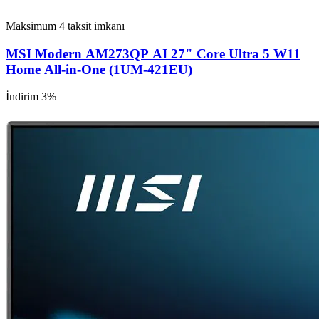
Maksimum 4 taksit imkanı
MSI Modern AM273QP AI 27" Core Ultra 5 W11
Home All-in-One (1UM-421EU)
İndirim 3%