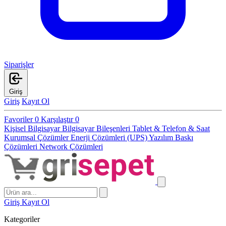
Siparişler
Giriş
Giriş
Kayıt Ol
Favoriler
0
Karşılaştır
0
Kişisel Bilgisayar
Bilgisayar Bileşenleri
Tablet & Telefon & Saat
Kurumsal Çözümler
Enerji Çözümleri (UPS)
Yazılım
Baskı
Çözümleri
Network Çözümleri
Giriş
Kayıt Ol
Kategoriler