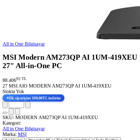
All in One Bilgisayar
MSI Modern AM273QP AI 1UM-419XEU
27" All-in-One PC
92 TL
88.406
27 MSI AIO MODERN AM273QP AI 1UM-419XEU
Stokta Yok
⭐
İlk siparişine 100,00TL indirim
SKU:
MODERN AM273QP AI 1UM-419XEU
Kategori:
All in One Bilgisayar
Marka:
MSI