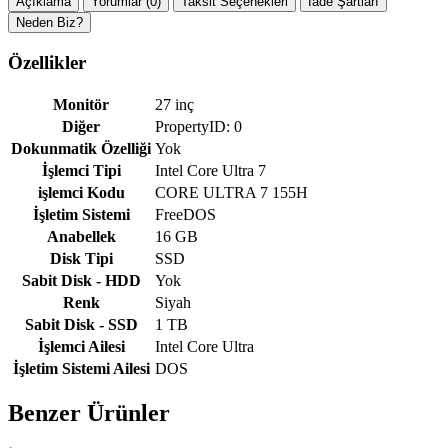
Açıklama
Yorumlar (0)
Taksit Seçenekleri
İade Şartları
Neden Biz?
Özellikler
Monitör
27 inç
Diğer
PropertyID: 0
Dokunmatik Özelliği
Yok
İşlemci Tipi
Intel Core Ultra 7
işlemci Kodu
CORE ULTRA 7 155H
İşletim Sistemi
FreeDOS
Anabellek
16 GB
Disk Tipi
SSD
Sabit Disk - HDD
Yok
Renk
Siyah
Sabit Disk - SSD
1 TB
İşlemci Ailesi
Intel Core Ultra
İşletim Sistemi Ailesi
DOS
Benzer Ürünler