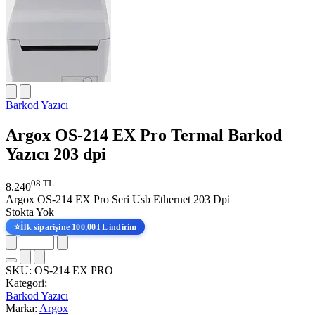
Barkod Yazıcı
Argox OS-214 EX Pro Termal Barkod
Yazıcı 203 dpi
08 TL
8.240
Argox OS-214 EX Pro Seri Usb Ethernet 203 Dpi
Stokta Yok
⭐
İlk siparişine 100,00TL indirim
SKU:
OS-214 EX PRO
Kategori:
Barkod Yazıcı
Marka:
Argox