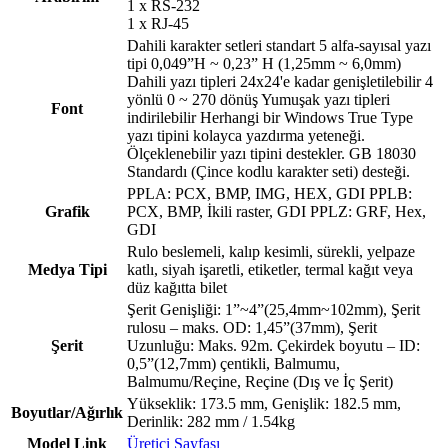
1 x RS-232
1 x RJ-45
Dahili karakter setleri standart 5 alfa-sayısal yazı
tipi 0,049”H ~ 0,23” H (1,25mm ~ 6,0mm)
Dahili yazı tipleri 24x24'e kadar genişletilebilir 4
yönlü 0 ~ 270 dönüş Yumuşak yazı tipleri
Font
indirilebilir Herhangi bir Windows True Type
yazı tipini kolayca yazdırma yeteneği.
Ölçeklenebilir yazı tipini destekler. GB 18030
Standardı (Çince kodlu karakter seti) desteği.
PPLA: PCX, BMP, IMG, HEX, GDI PPLB:
Grafik
PCX, BMP, İkili raster, GDI PPLZ: GRF, Hex,
GDI
Rulo beslemeli, kalıp kesimli, sürekli, yelpaze
Medya Tipi
katlı, siyah işaretli, etiketler, termal kağıt veya
düz kağıtta bilet
Şerit Genişliği: 1”~4”(25,4mm~102mm), Şerit
rulosu – maks. OD: 1,45”(37mm), Şerit
Şerit
Uzunluğu: Maks. 92m. Çekirdek boyutu – ID:
0,5”(12,7mm) çentikli, Balmumu,
Balmumu/Reçine, Reçine (Dış ve İç Şerit)
Yükseklik: 173.5 mm, Genişlik: 182.5 mm,
Boyutlar/Ağırlık
Derinlik: 282 mm / 1.54kg
Model Link
Üretici Sayfası