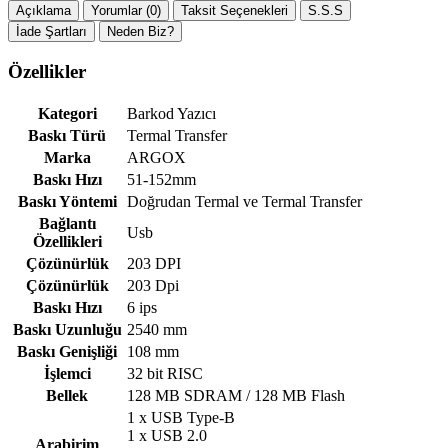
Açıklama
Yorumlar (0)
Taksit Seçenekleri
S.S.S
İade Şartları
Neden Biz?
Özellikler
Kategori
Barkod Yazıcı
Baskı Türü
Termal Transfer
Marka
ARGOX
Baskı Hızı
51-152mm
Baskı Yöntemi
Doğrudan Termal ve Termal Transfer
Bağlantı
Usb
Özellikleri
Çözünürlük
203 DPI
Çözünürlük
203 Dpi
Baskı Hızı
6 ips
Baskı Uzunluğu
2540 mm
Baskı Genişliği
108 mm
İşlemci
32 bit RISC
Bellek
128 MB SDRAM / 128 MB Flash
1 x USB Type-B
1 x USB 2.0
Arabirim