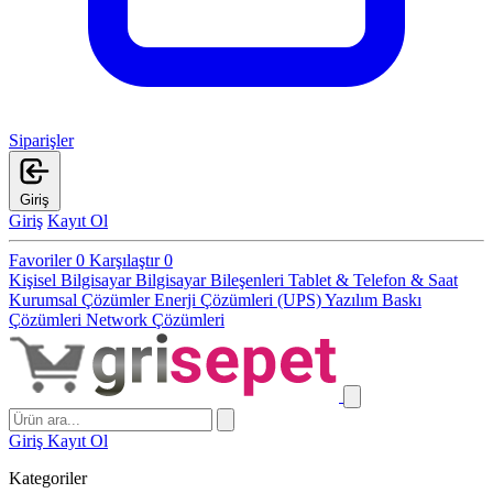
Siparişler
Giriş
Giriş
Kayıt Ol
Favoriler
0
Karşılaştır
0
Kişisel Bilgisayar
Bilgisayar Bileşenleri
Tablet & Telefon & Saat
Kurumsal Çözümler
Enerji Çözümleri (UPS)
Yazılım
Baskı
Çözümleri
Network Çözümleri
Giriş
Kayıt Ol
Kategoriler