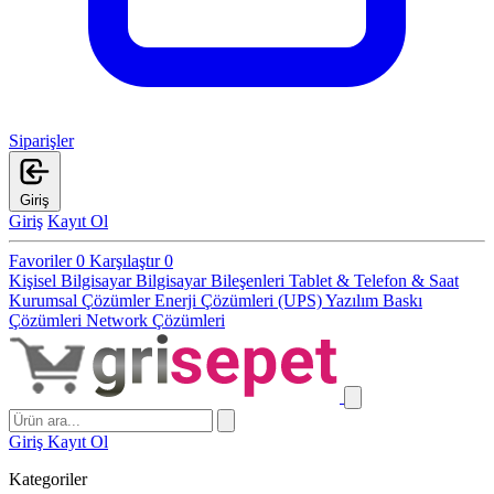
Siparişler
Giriş
Giriş
Kayıt Ol
Favoriler
0
Karşılaştır
0
Kişisel Bilgisayar
Bilgisayar Bileşenleri
Tablet & Telefon & Saat
Kurumsal Çözümler
Enerji Çözümleri (UPS)
Yazılım
Baskı
Çözümleri
Network Çözümleri
Giriş
Kayıt Ol
Kategoriler