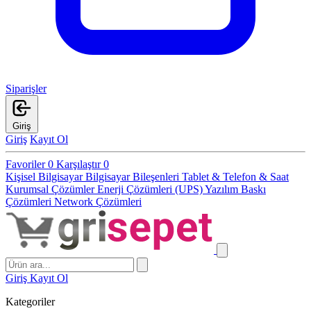
Siparişler
Giriş
Giriş
Kayıt Ol
Favoriler
0
Karşılaştır
0
Kişisel Bilgisayar
Bilgisayar Bileşenleri
Tablet & Telefon & Saat
Kurumsal Çözümler
Enerji Çözümleri (UPS)
Yazılım
Baskı
Çözümleri
Network Çözümleri
Giriş
Kayıt Ol
Kategoriler