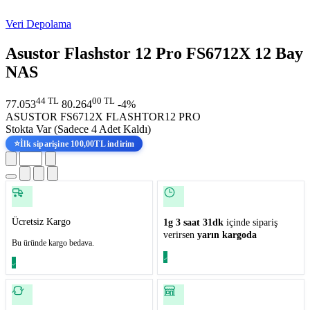
Veri Depolama
Asustor Flashstor 12 Pro FS6712X 12 Bay
NAS
44 TL
00 TL
77.053
80.264
-4%
ASUSTOR FS6712X FLASHTOR12 PRO
Stokta Var
(Sadece 4 Adet Kaldı)
⭐
İlk siparişine 100,00TL indirim
Ücretsiz Kargo
1g 3 saat 31dk
içinde sipariş
verirsen
yarın kargoda
Bu üründe kargo bedava.