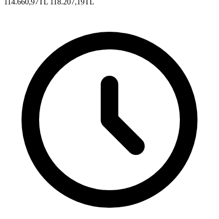
114.660,97TL
118.207,19TL