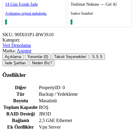
14 Gün İçinde İade
Teslimat Noktası — Gel Al
Açılmamış orijinal ambalajda.
Sadece İstanbul
SKU:
90IX01P1-BW3S10
Kategori:
Veri Depolama
Marka:
Asustor
Açıklama
Yorumlar (0)
Taksit Seçenekleri
S.S.S
İade Şartları
Neden Biz?
Özellikler
Diğer
PropertyID: 0
Tür
Backup / Yedekleme
Boyutu
Masaüstü
Toplam Kapasite
BOŞ
RAID Desteği
JBOD
Bağlantı
2,5 GbE Ethernet
Ek Özellikler
Vpn Server