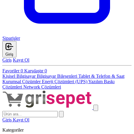
Siparişler
Giriş
Giriş
Kayıt Ol
Favoriler
0
Karşılaştır
0
Kişisel Bilgisayar
Bilgisayar Bileşenleri
Tablet & Telefon & Saat
Kurumsal Çözümler
Enerji Çözümleri (UPS)
Yazılım
Baskı
Çözümleri
Network Çözümleri
Giriş
Kayıt Ol
Kategoriler