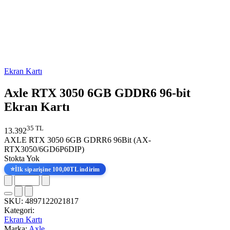
Ekran Kartı
Axle RTX 3050 6GB GDDR6 96-bit
Ekran Kartı
35 TL
13.392
AXLE RTX 3050 6GB GDRR6 96Bit (AX-
RTX3050/6GD6P6DIP)
Stokta Yok
⭐
İlk siparişine 100,00TL indirim
SKU:
4897122021817
Kategori:
Ekran Kartı
Marka:
Axle