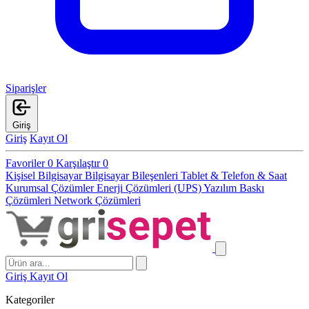
Siparişler
Giriş
Giriş
Kayıt Ol
Favoriler
0
Karşılaştır
0
Kişisel Bilgisayar
Bilgisayar Bileşenleri
Tablet & Telefon & Saat
Kurumsal Çözümler
Enerji Çözümleri (UPS)
Yazılım
Baskı
Çözümleri
Network Çözümleri
Giriş
Kayıt Ol
Kategoriler