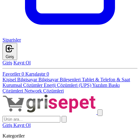
Siparişler
Giriş
Giriş
Kayıt Ol
Favoriler
0
Karşılaştır
0
Kişisel Bilgisayar
Bilgisayar Bileşenleri
Tablet & Telefon & Saat
Kurumsal Çözümler
Enerji Çözümleri (UPS)
Yazılım
Baskı
Çözümleri
Network Çözümleri
Giriş
Kayıt Ol
Kategoriler