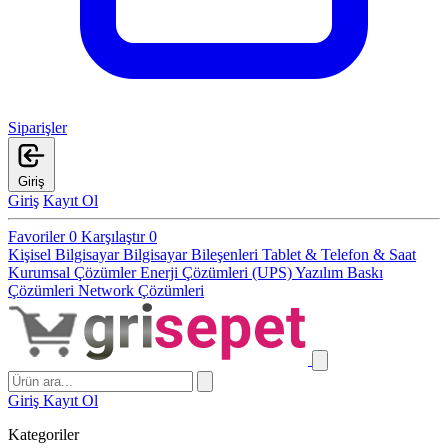
Siparişler
Giriş
Giriş
Kayıt Ol
Favoriler
0
Karşılaştır
0
Kişisel Bilgisayar
Bilgisayar Bileşenleri
Tablet & Telefon & Saat
Kurumsal Çözümler
Enerji Çözümleri (UPS)
Yazılım
Baskı
Çözümleri
Network Çözümleri
Giriş
Kayıt Ol
Kategoriler