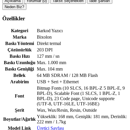
Açıklama
Yorumlar (0)
Taksit Seçenekleri
İade Şartları
Neden Biz?
Özellikler
Kategori
Barkod Yazıcı
Marka
Bixolon
Baskı Yöntemi
Direkt termal
Çözünürlük
203 DPI
Baskı Hızı
127 mm / sn
Baskı Uzunluğu
Max. 1.000 mm
Baskı Genişliği
Max. 104 mm
Bellek
64 MB SDRAM / 128 MB Flash
Arabirim
USB + Seri + Ethernet
Bitmap Fonts (10 SLCS, 16 BPL-Z 5 BPL-E, 9
BPL-D), Scalable Font (1 SLCS, 1 BPL-Z, 1
Font
BPL-D), 23 Code page, Unicode supporte
(UTF-8, UTF-16LE, UTF-16BE)
Şerit
Wax, Wax/Resin, Resin, Outside
Yükseklik: 168 mm, Genişlik: 181 mm, Derinlik:
Boyutlar/Ağırlık
222 mm / 1.7kg
Model Link
Üretici Sayfası