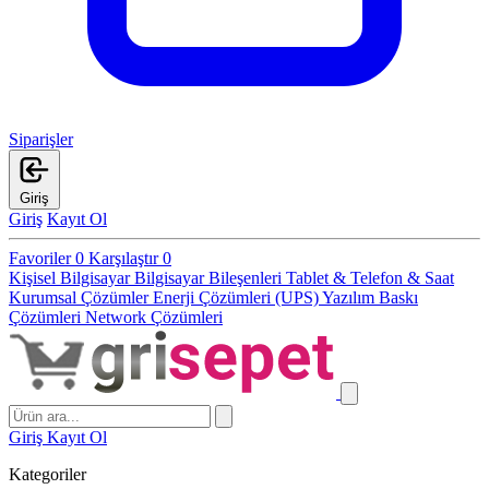
Siparişler
Giriş
Giriş
Kayıt Ol
Favoriler
0
Karşılaştır
0
Kişisel Bilgisayar
Bilgisayar Bileşenleri
Tablet & Telefon & Saat
Kurumsal Çözümler
Enerji Çözümleri (UPS)
Yazılım
Baskı
Çözümleri
Network Çözümleri
Giriş
Kayıt Ol
Kategoriler