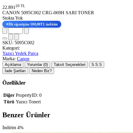
20 TL
22.891
CANON 5095C002 CRG-069H SARI TONER
Stokta Yok
⭐
İlk siparişine 100,00TL indirim
SKU:
5095C002
Kategori:
Yazıcı Yedek Parça
Marka:
Canon
Açıklama
Yorumlar (0)
Taksit Seçenekleri
S.S.S
İade Şartları
Neden Biz?
Özellikler
Diğer
PropertyID: 0
Türü
Yazıcı Toneri
Benzer Ürünler
İndirim 4%