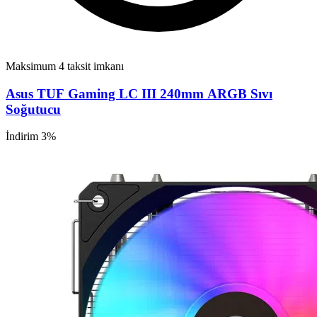
Maksimum 4 taksit imkanı
Asus TUF Gaming LC III 240mm ARGB Sıvı
Soğutucu
İndirim 3%