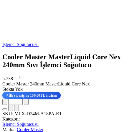
İşlemci Soğutucusu
Cooler Master MasterLiquid Core Nex
240mm Sıvı İşlemci Soğutucu
11 TL
5.738
Cooler Master 240mm MasterLiquid Core Nex
Stokta Yok
⭐
İlk siparişine 100,00TL indirim
SKU:
MLX-D24M-A18PA-R1
Kategori:
İşlemci Soğutucusu
Marka:
Cooler Master