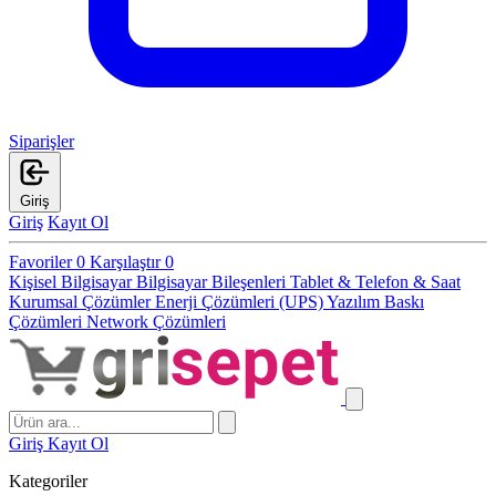
Siparişler
Giriş
Giriş
Kayıt Ol
Favoriler
0
Karşılaştır
0
Kişisel Bilgisayar
Bilgisayar Bileşenleri
Tablet & Telefon & Saat
Kurumsal Çözümler
Enerji Çözümleri (UPS)
Yazılım
Baskı
Çözümleri
Network Çözümleri
Giriş
Kayıt Ol
Kategoriler