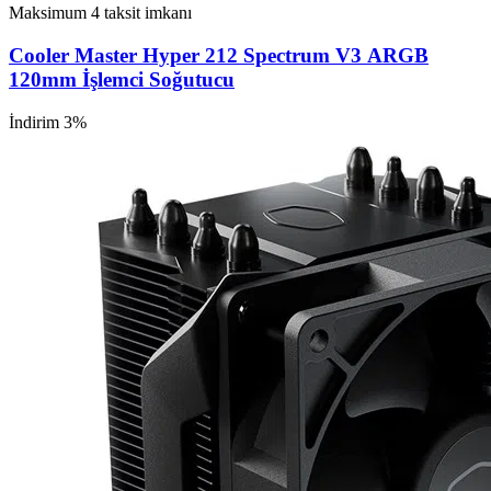
Maksimum 4 taksit imkanı
Cooler Master Hyper 212 Spectrum V3 ARGB
120mm İşlemci Soğutucu
İndirim 3%