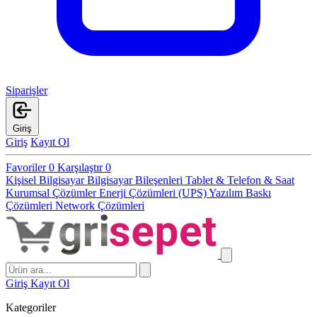
Siparişler
Giriş
Giriş
Kayıt Ol
Favoriler
0
Karşılaştır
0
Kişisel Bilgisayar
Bilgisayar Bileşenleri
Tablet & Telefon & Saat
Kurumsal Çözümler
Enerji Çözümleri (UPS)
Yazılım
Baskı
Çözümleri
Network Çözümleri
Giriş
Kayıt Ol
Kategoriler