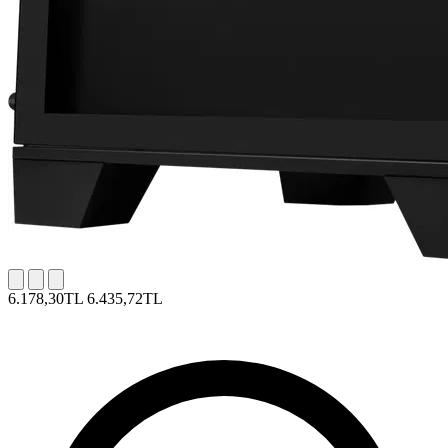
6.178,30TL
6.435,72TL