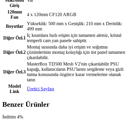
Mikrofon
Var
Giriş
120mm
4 x 120mm CF120 ARGB
Fan
Yükseklik: 500 mm x Genişlik: 210 mm x Derinlik:
Boyutlar
499 mm
İç kısımlara hızlı erişim için tamamen aletsiz, kristal
Diğer Özl.1
temperli cam yan panele sahiptir.
Montaj sırasında daha iyi erişim ve soğutma
Diğer Özl.2
çözümlerinin montaj kolaylığı için üst panel tamamen
çıkarılabilir.
MasterBox TD500 Mesh V2'nin çıkarılabilir PSU
kapağı, kullanıcıların PSU'larını sergileme veya gizli
Diğer Özl.3
tutma konusunda özgürce karar vermelerine olanak
tanır.
Model
Üretici Sayfası
Link
Benzer Ürünler
İndirim 4%