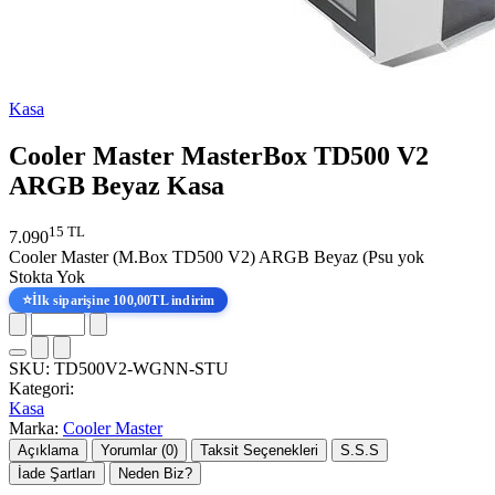
Kasa
Cooler Master MasterBox TD500 V2
ARGB Beyaz Kasa
15 TL
7.090
Cooler Master (M.Box TD500 V2) ARGB Beyaz (Psu yok
Stokta Yok
⭐
İlk siparişine 100,00TL indirim
SKU:
TD500V2-WGNN-STU
Kategori:
Kasa
Marka:
Cooler Master
Açıklama
Yorumlar (0)
Taksit Seçenekleri
S.S.S
İade Şartları
Neden Biz?