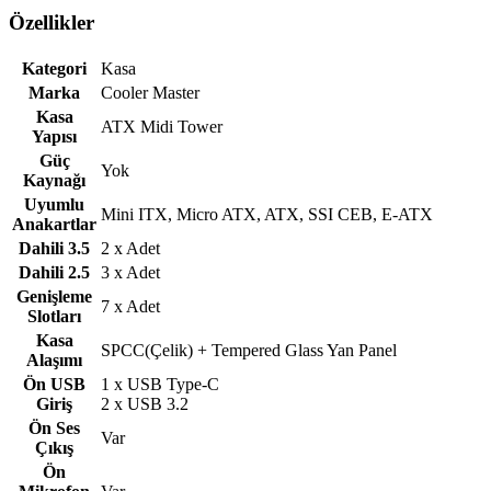
Özellikler
Kategori
Kasa
Marka
Cooler Master
Kasa
ATX Midi Tower
Yapısı
Güç
Yok
Kaynağı
Uyumlu
Mini ITX, Micro ATX, ATX, SSI CEB, E-ATX
Anakartlar
Dahili 3.5
2 x Adet
Dahili 2.5
3 x Adet
Genişleme
7 x Adet
Slotları
Kasa
SPCC(Çelik) + Tempered Glass Yan Panel
Alaşımı
Ön USB
1 x USB Type-C
Giriş
2 x USB 3.2
Ön Ses
Var
Çıkış
Ön