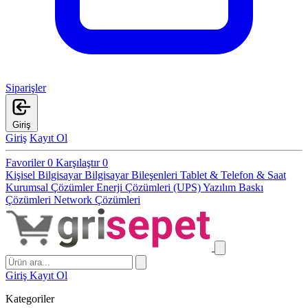
Siparişler
Giriş
Giriş
Kayıt Ol
Favoriler
0
Karşılaştır
0
Kişisel Bilgisayar
Bilgisayar Bileşenleri
Tablet & Telefon & Saat
Kurumsal Çözümler
Enerji Çözümleri (UPS)
Yazılım
Baskı
Çözümleri
Network Çözümleri
Giriş
Kayıt Ol
Kategoriler