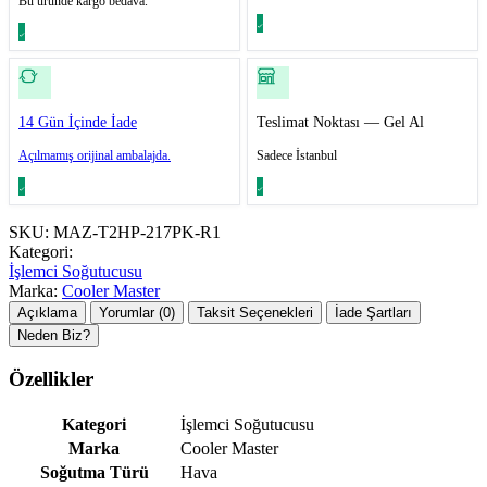
Bu üründe kargo bedava.
14 Gün İçinde İade
Teslimat Noktası — Gel Al
Açılmamış orijinal ambalajda.
Sadece İstanbul
SKU:
MAZ-T2HP-217PK-R1
Kategori:
İşlemci Soğutucusu
Marka:
Cooler Master
Açıklama
Yorumlar (0)
Taksit Seçenekleri
İade Şartları
Neden Biz?
Özellikler
Kategori
İşlemci Soğutucusu
Marka
Cooler Master
Soğutma Türü
Hava