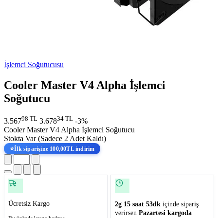
İşlemci Soğutucusu
Cooler Master V4 Alpha İşlemci
Soğutucu
98 TL
34 TL
3.567
3.678
-3%
Cooler Master V4 Alpha İşlemci Soğutucu
Stokta Var
(Sadece 2 Adet Kaldı)
⭐
İlk siparişine 100,00TL indirim
Ücretsiz Kargo
2g 15 saat 52dk
içinde sipariş
verirsen
Pazartesi kargoda