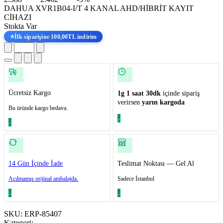
DAHUA XVR1B04-I/T 4 KANAL AHD/HİBRİT KAYIT
CİHAZI
Stokta Var
⭐
İlk siparişine 100,00TL indirim
Ücretsiz Kargo
1g 1 saat 30dk
içinde sipariş
verirsen
yarın kargoda
Bu üründe kargo bedava.
14 Gün İçinde İade
Teslimat Noktası — Gel Al
Açılmamış orijinal ambalajda.
Sadece İstanbul
SKU:
ERP-85407
Kategori: