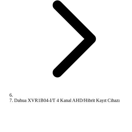
Dahua XVR1B04-I/T 4 Kanal AHD/Hibrit Kayıt Cihazı