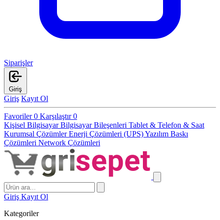
Siparişler
Giriş
Giriş
Kayıt Ol
Favoriler
0
Karşılaştır
0
Kişisel Bilgisayar
Bilgisayar Bileşenleri
Tablet & Telefon & Saat
Kurumsal Çözümler
Enerji Çözümleri (UPS)
Yazılım
Baskı
Çözümleri
Network Çözümleri
Giriş
Kayıt Ol
Kategoriler