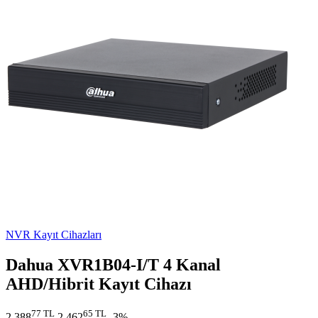
NVR Kayıt Cihazları
Dahua XVR1B04-I/T 4 Kanal
AHD/Hibrit Kayıt Cihazı
77 TL
65 TL
2.388
2.462
-3%