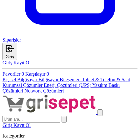
Siparişler
Giriş
Giriş
Kayıt Ol
Favoriler
0
Karşılaştır
0
Kişisel Bilgisayar
Bilgisayar Bileşenleri
Tablet & Telefon & Saat
Kurumsal Çözümler
Enerji Çözümleri (UPS)
Yazılım
Baskı
Çözümleri
Network Çözümleri
Giriş
Kayıt Ol
Kategoriler