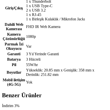
1 x Thunderbolt
1 x USB Type-C
Giriş/Çıkış
2 x USB 3.2
1 x RJ-45
1 x Birleşik Kulaklık / Mikrofon Jackı
Dahili Web
FHD IR Web Kamera
Kamerası
Kamera
1080p
Çözünürlüğü
Parmak İzi
Var
Okuyucu
Garanti
3 Yıl Yerinde Garanti
Batarya
3 Hücreli
Pil
55W/hr
Yükseklik: 20.85 mm x Genişlik: 358 mm x
Boyutlar
Derinlik: 251.82 mm
Mobil iletişim
Yok
(4G-5G)
Benzer Ürünler
İndirim 3%