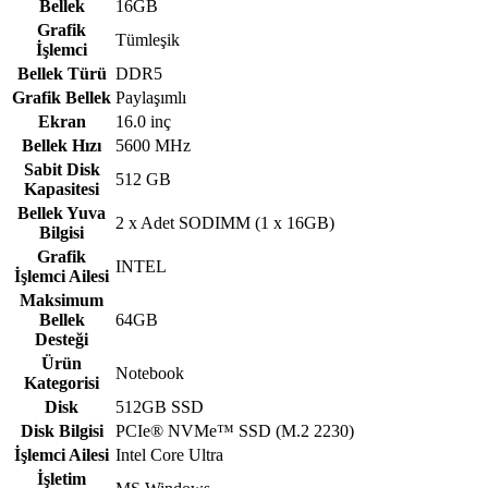
Bellek
16GB
Grafik
Tümleşik
İşlemci
Bellek Türü
DDR5
Grafik Bellek
Paylaşımlı
Ekran
16.0 inç
Bellek Hızı
5600 MHz
Sabit Disk
512 GB
Kapasitesi
Bellek Yuva
2 x Adet SODIMM (1 x 16GB)
Bilgisi
Grafik
INTEL
İşlemci Ailesi
Maksimum
Bellek
64GB
Desteği
Ürün
Notebook
Kategorisi
Disk
512GB SSD
Disk Bilgisi
PCIe® NVMe™ SSD (M.2 2230)
İşlemci Ailesi
Intel Core Ultra
İşletim