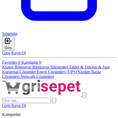
Siparişler
Giriş
Giriş
Kayıt Ol
Favoriler
0
Karşılaştır
0
Kişisel Bilgisayar
Bilgisayar Bileşenleri
Tablet & Telefon & Saat
Kurumsal Çözümler
Enerji Çözümleri (UPS)
Yazılım
Baskı
Çözümleri
Network Çözümleri
Giriş
Kayıt Ol
Kategoriler