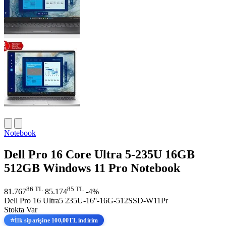
Notebook
Dell Pro 16 Core Ultra 5-235U 16GB
512GB Windows 11 Pro Notebook
86 TL
85 TL
81.767
85.174
-4%
Dell Pro 16 Ultra5 235U-16''-16G-512SSD-W11Pr
Stokta Var
⭐
İlk siparişine 100,00TL indirim