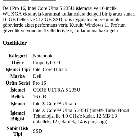
Dell Pro 16, Intel Core Ultra 5 235U işlemcisi ve 16 inçlik
WUXGA ekranıyla kurumsal kullanıcılara dengeli bir iş aracı sunar.
16 GB bellek ve 512 GB SSD; ofis uygulamaları ve günlük
görevlerde akıcı performans verir. Kurulu Windows 11 Pro'nun
güvenlik ve yönetim özellikleriyle iş kullanımına hazır gelir.
Özellikler
Kategori
Notebook
Diğer
PropertyID: 0
İşlemci Tipi
Intel Core Ultra 5
Marka
Dell
Ürün Serisi
Pro 16
İşlemci
CORE ULTRA 5 235U
Bellek
16 GB
İşlemci
Intel® Core™ Ultra 5
Intel® Core™ Ultra 5 235U (Intel® Turbo Boost
İşlemci
Teknolojisi ile 4,9 GHz'e kadar, 12 MB L3
Bilgisi
önbellek, 12 çekirdek, 14 iş parçacığı)
Sabit Disk
SSD
Tipi