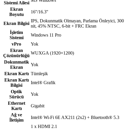
MS Windows
Sistemi Ailesi
Ekran
16''/16.3''
Boyutu
IPS, Dokunmatik Olmayan, Parlama Önleyici, 300
Ekran Bilgisi
nit, 45% NTSC, 6-bit + FRC Ekran
İşletim
Windows 11 Pro
Sistemi
vPro
Yok
Ekran
WUXGA (1920×1200)
Çözünürlüğü
Dokunmatik
Yok
Ekran
Ekran Kartı
Tümleşik
Ekran Kartı
Intel® Grafik
Bilgisi
Optik
Yok
Sürücü
Ethernet
Gigabit
Kartı
Ağ ve
Intel® Wi-Fi 6E AX211 (2x2) + Bluetooth® 5.3
İletişim
1 x HDMI 2.1