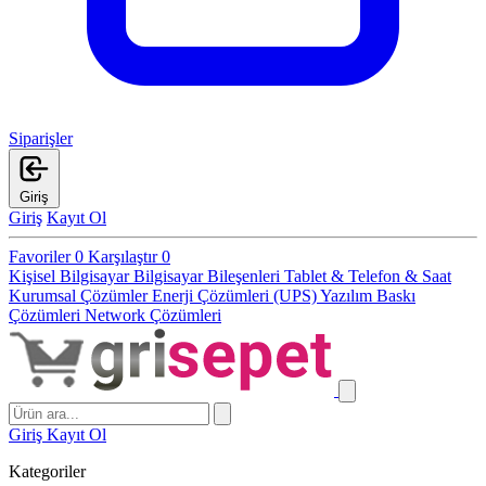
Siparişler
Giriş
Giriş
Kayıt Ol
Favoriler
0
Karşılaştır
0
Kişisel Bilgisayar
Bilgisayar Bileşenleri
Tablet & Telefon & Saat
Kurumsal Çözümler
Enerji Çözümleri (UPS)
Yazılım
Baskı
Çözümleri
Network Çözümleri
Giriş
Kayıt Ol
Kategoriler