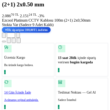
(2+1) 2x0.50 mm
70 TL
24 TL
2.086
2.151
-3%
Ezcool Platinum CCTV Kablosu 100m (2+1) 2x0,50mm
Stokta Var
(Sadece 9 Adet Kaldı)
⭐
İlk siparişine 100,00TL indirim
Ücretsiz Kargo
13 saat 28dk
içinde sipariş
verirsen
bugün kargoda
Bu üründe kargo bedava.
14 Gün İçinde İade
Teslimat Noktası — Gel Al
Açılmamış orijinal ambalajda.
Sadece İstanbul