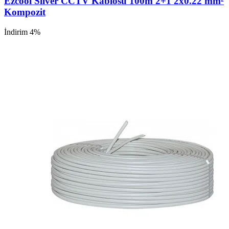
Ezcool Silver CCTV Kablosu 100m 2+1 2x0.22 mm²
Kompozit
İndirim 4%