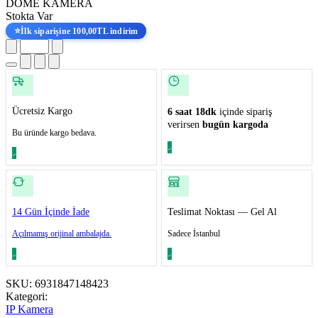
DOME KAMERA
Stokta Var
⭐
İlk siparişine 100,00TL indirim
Ücretsiz Kargo
6 saat 18dk
içinde sipariş
verirsen
bugün kargoda
Bu üründe kargo bedava.
14 Gün İçinde İade
Teslimat Noktası — Gel Al
Açılmamış orijinal ambalajda.
Sadece İstanbul
SKU:
6931847148423
Kategori:
IP Kamera