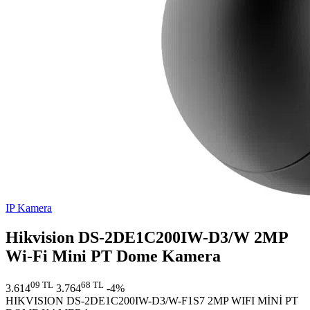
IP Kamera
Hikvision DS-2DE1C200IW-D3/W 2MP
Wi-Fi Mini PT Dome Kamera
09 TL
68 TL
3.614
3.764
-4%
HIKVISION DS-2DE1C200IW-D3/W-F1S7 2MP WIFI MİNİ PT