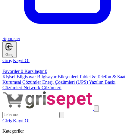
Siparişler
Giriş
Giriş
Kayıt Ol
Favoriler
0
Karşılaştır
0
Kişisel Bilgisayar
Bilgisayar Bileşenleri
Tablet & Telefon & Saat
Kurumsal Çözümler
Enerji Çözümleri (UPS)
Yazılım
Baskı
Çözümleri
Network Çözümleri
Giriş
Kayıt Ol
Kategoriler