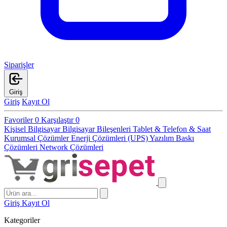
Siparişler
Giriş
Giriş
Kayıt Ol
Favoriler
0
Karşılaştır
0
Kişisel Bilgisayar
Bilgisayar Bileşenleri
Tablet & Telefon & Saat
Kurumsal Çözümler
Enerji Çözümleri (UPS)
Yazılım
Baskı
Çözümleri
Network Çözümleri
Giriş
Kayıt Ol
Kategoriler