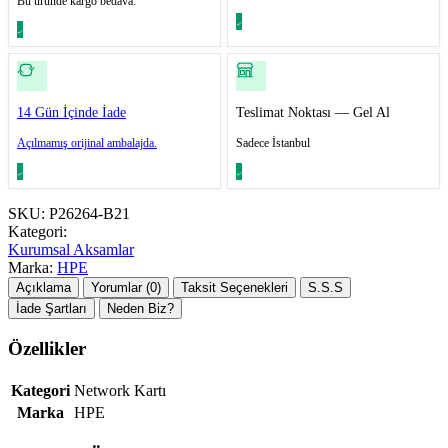
Bu üründe kargo bedava.
14 Gün İçinde İade
Teslimat Noktası — Gel Al
Açılmamış orijinal ambalajda.
Sadece İstanbul
SKU:
P26264-B21
Kategori:
Kurumsal Aksamlar
Marka:
HPE
Açıklama
Yorumlar (0)
Taksit Seçenekleri
S.S.S
İade Şartları
Neden Biz?
Özellikler
Kategori
Network Kartı
Marka
HPE