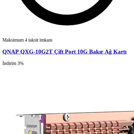
Maksimum 4 taksit imkanı
QNAP QXG-10G2T Çift Port 10G Bakır Ağ Kartı
İndirim 3%