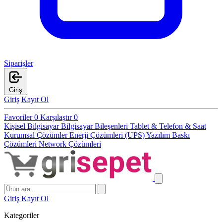
Siparişler
Giriş
Giriş
Kayıt Ol
Favoriler
0
Karşılaştır
0
Kişisel Bilgisayar
Bilgisayar Bileşenleri
Tablet & Telefon & Saat
Kurumsal Çözümler
Enerji Çözümleri (UPS)
Yazılım
Baskı
Çözümleri
Network Çözümleri
Giriş
Kayıt Ol
Kategoriler