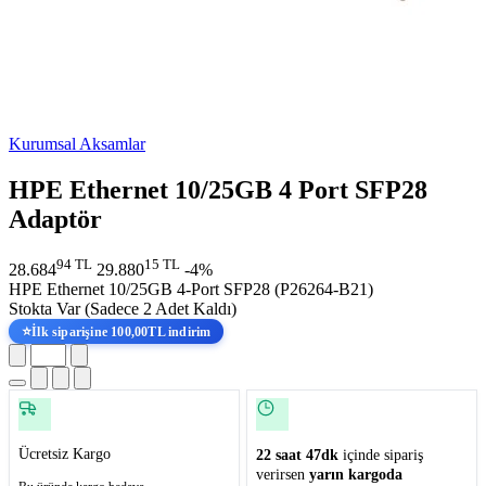
Kurumsal Aksamlar
HPE Ethernet 10/25GB 4 Port SFP28
Adaptör
94 TL
15 TL
28.684
29.880
-4%
HPE Ethernet 10/25GB 4-Port SFP28 (P26264-B21)
Stokta Var
(Sadece 2 Adet Kaldı)
⭐
İlk siparişine 100,00TL indirim
Ücretsiz Kargo
22 saat 47dk
içinde sipariş
verirsen
yarın kargoda