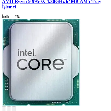
AMD Ryzen 9 9950X 4.30GHz 64MB AM5 Tray
İşlemci
İndirim 4%