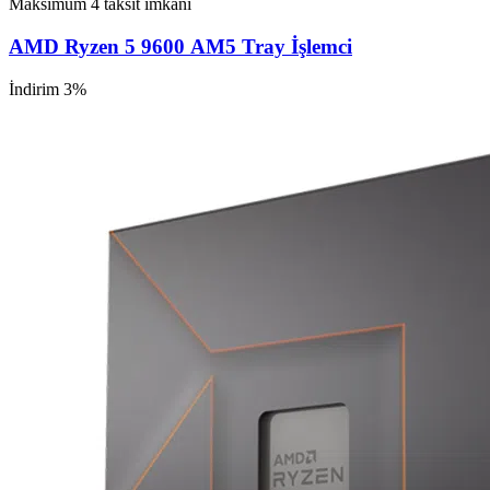
Maksimum 4 taksit imkanı
AMD Ryzen 5 9600 AM5 Tray İşlemci
İndirim 3%