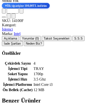
Stokta Yok
⭐
İlk siparişine 100,00TL indirim
SKU:
14100F
Kategori:
İşlemci
Marka:
Intel
Açıklama
Yorumlar (0)
Taksit Seçenekleri
S.S.S
İade Şartları
Neden Biz?
Özellikler
Çekirdek Sayısı
4
İşlemci Tipi
TRAY
Soket Yapısı
1700p
İşlemci Hızı
3.5 Ghz
İşlemci Platformu
Intel Core i3
Ön Bellek (Cache)
12 MB
Benzer Ürünler