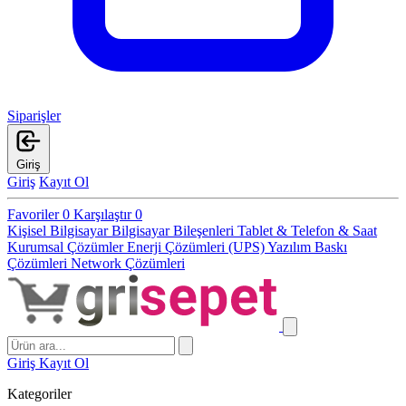
Siparişler
Giriş
Giriş
Kayıt Ol
Favoriler
0
Karşılaştır
0
Kişisel Bilgisayar
Bilgisayar Bileşenleri
Tablet & Telefon & Saat
Kurumsal Çözümler
Enerji Çözümleri (UPS)
Yazılım
Baskı
Çözümleri
Network Çözümleri
Giriş
Kayıt Ol
Kategoriler