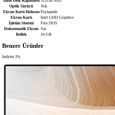
Sabit Disk Kapasitesi
512GB SSD
Optik Sürücü
Yok
Ekran Kartı Hafızası
Paylaşımlı
Ekran Kartı
Intel UHD Graphics
İşletim Sistemi
Free DOS
Dokunmatik Ekran
Var
Bellek
16 GB
Benzer Ürünler
İndirim 3%