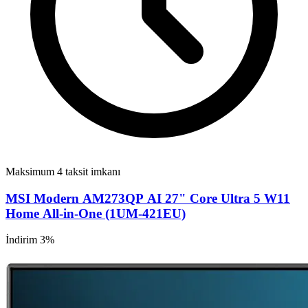
Maksimum 4 taksit imkanı
MSI Modern AM273QP AI 27" Core Ultra 5 W11
Home All-in-One (1UM-421EU)
İndirim 3%