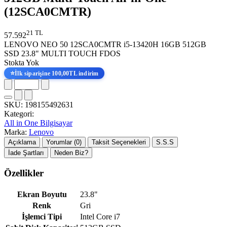
(12SCA0CMTR)
21 TL
57.592
LENOVO NEO 50 12SCA0CMTR i5-13420H 16GB 512GB
SSD 23.8" MULTI TOUCH FDOS
Stokta Yok
⭐
İlk siparişine 100,00TL indirim
SKU:
198155492631
Kategori:
All in One Bilgisayar
Marka:
Lenovo
Açıklama
Yorumlar (0)
Taksit Seçenekleri
S.S.S
İade Şartları
Neden Biz?
Özellikler
Ekran Boyutu
23.8"
Renk
Gri
İşlemci Tipi
Intel Core i7