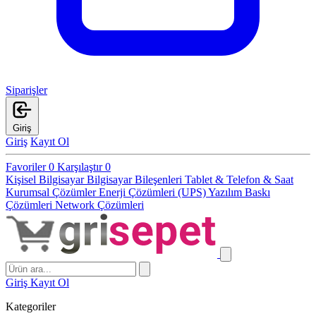
Siparişler
Giriş
Giriş
Kayıt Ol
Favoriler
0
Karşılaştır
0
Kişisel Bilgisayar
Bilgisayar Bileşenleri
Tablet & Telefon & Saat
Kurumsal Çözümler
Enerji Çözümleri (UPS)
Yazılım
Baskı
Çözümleri
Network Çözümleri
Giriş
Kayıt Ol
Kategoriler