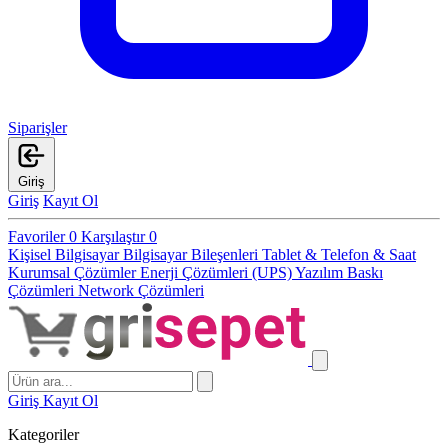
Siparişler
Giriş
Giriş
Kayıt Ol
Favoriler
0
Karşılaştır
0
Kişisel Bilgisayar
Bilgisayar Bileşenleri
Tablet & Telefon & Saat
Kurumsal Çözümler
Enerji Çözümleri (UPS)
Yazılım
Baskı
Çözümleri
Network Çözümleri
Giriş
Kayıt Ol
Kategoriler