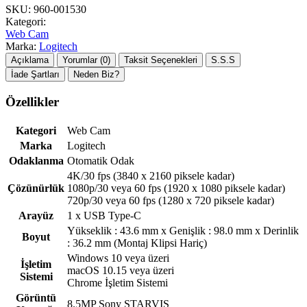
SKU:
960-001530
Kategori:
Web Cam
Marka:
Logitech
Açıklama
Yorumlar (0)
Taksit Seçenekleri
S.S.S
İade Şartları
Neden Biz?
Özellikler
Kategori
Web Cam
Marka
Logitech
Odaklanma
Otomatik Odak
4K/30 fps (3840 x 2160 piksele kadar)
Çözünürlük
1080p/30 veya 60 fps (1920 x 1080 piksele kadar)
720p/30 veya 60 fps (1280 x 720 piksele kadar)
Arayüz
1 x USB Type-C
Yükseklik : 43.6 mm x Genişlik : 98.0 mm x Derinlik
Boyut
: 36.2 mm (Montaj Klipsi Hariç)
Windows 10 veya üzeri
İşletim
macOS 10.15 veya üzeri
Sistemi
Chrome İşletim Sistemi
Görüntü
8.5MP Sony STARVIS