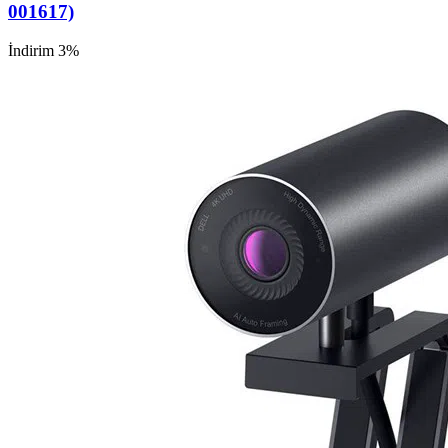
001617)
İndirim 3%