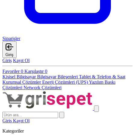
Siparişler
Giriş
Giriş
Kayıt Ol
Favoriler
0
Karşılaştır
0
Kişisel Bilgisayar
Bilgisayar Bileşenleri
Tablet & Telefon & Saat
Kurumsal Çözümler
Enerji Çözümleri (UPS)
Yazılım
Baskı
Çözümleri
Network Çözümleri
Giriş
Kayıt Ol
Kategoriler