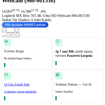
Webcam (960-001530)
05 TL
51 TL
14.003
14.586
-4%
Logitech MX Brio 705 4K Ultra HD Webcam 960-001530
Stokta Var
(Sadece 4 Adet Kaldı)
⭐
İlk siparişine 100,00TL indirim
Ücretsiz Kargo
2g 7 saat 8dk
içinde sipariş
verirsen
Pazartesi kargoda
Bu üründe kargo bedava.
14 Gün İçinde İade
Teslimat Noktası — Gel Al
Açılmamış orijinal ambalajda.
Sadece İstanbul