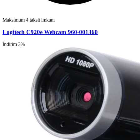
Maksimum 4 taksit imkanı
Logitech C920e Webcam 960-001360
İndirim 3%