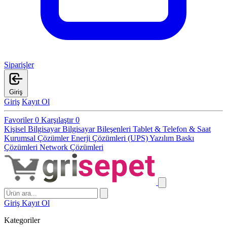
Siparişler
Giriş
Giriş
Kayıt Ol
Favoriler
0
Karşılaştır
0
Kişisel Bilgisayar
Bilgisayar Bileşenleri
Tablet & Telefon & Saat
Kurumsal Çözümler
Enerji Çözümleri (UPS)
Yazılım
Baskı
Çözümleri
Network Çözümleri
Giriş
Kayıt Ol
Kategoriler