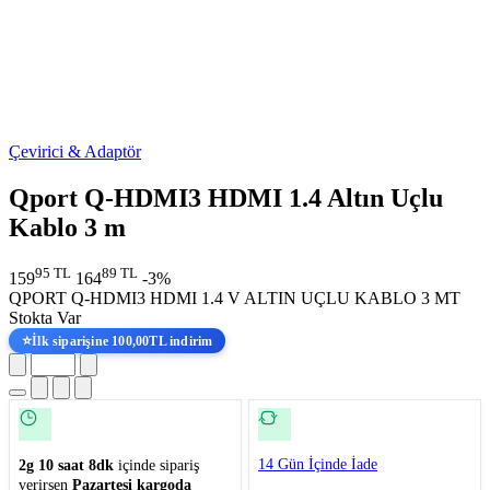
Çevirici & Adaptör
Qport Q-HDMI3 HDMI 1.4 Altın Uçlu
Kablo 3 m
95 TL
89 TL
159
164
-3%
QPORT Q-HDMI3 HDMI 1.4 V ALTIN UÇLU KABLO 3 MT
Stokta Var
⭐
İlk siparişine 100,00TL indirim
14 Gün İçinde İade
2g 10 saat 8dk
içinde sipariş
verirsen
Pazartesi kargoda