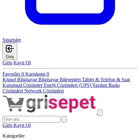
Siparişler
Giriş
Giriş
Kayıt Ol
Favoriler
0
Karşılaştır
0
Kişisel Bilgisayar
Bilgisayar Bileşenleri
Tablet & Telefon & Saat
Kurumsal Çözümler
Enerji Çözümleri (UPS)
Yazılım
Baskı
Çözümleri
Network Çözümleri
Giriş
Kayıt Ol
Kategoriler