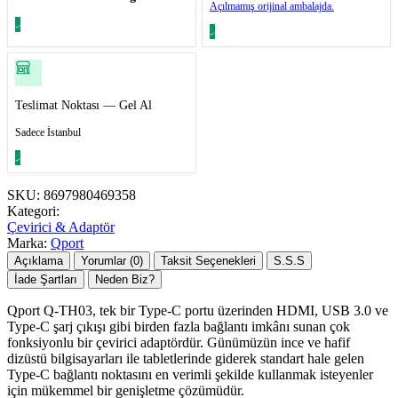
Açılmamış orijinal ambalajda.
Teslimat Noktası — Gel Al
Sadece İstanbul
SKU:
8697980469358
Kategori:
Çevirici & Adaptör
Marka:
Qport
Açıklama
Yorumlar (0)
Taksit Seçenekleri
S.S.S
İade Şartları
Neden Biz?
Qport Q-TH03, tek bir Type-C portu üzerinden HDMI, USB 3.0 ve
Type-C şarj çıkışı gibi birden fazla bağlantı imkânı sunan çok
fonksiyonlu bir çevirici adaptördür. Günümüzün ince ve hafif
dizüstü bilgisayarları ile tabletlerinde giderek standart hale gelen
Type-C bağlantı noktasını en verimli şekilde kullanmak isteyenler
için mükemmel bir genişletme çözümüdür.