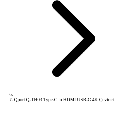
Qport Q-TH03 Type-C to HDMI USB-C 4K Çevirici