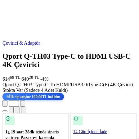
Çevirici & Adaptör
Qport Q-TH03 Type-C to HDMI USB-C
4K Çevirici
68 TL
29 TL
614
640
-4%
Qport Q-TH03 Type-C To HDMI/USB3.0/Type-C(F) 4K Çevirici
Stokta Var
(Sadece 4 Adet Kaldı)
⭐
İlk siparişine 100,00TL indirim
14 Gün İçinde İade
1g 19 saat 28dk
içinde sipariş
verirsen
Pazartesi kargoda