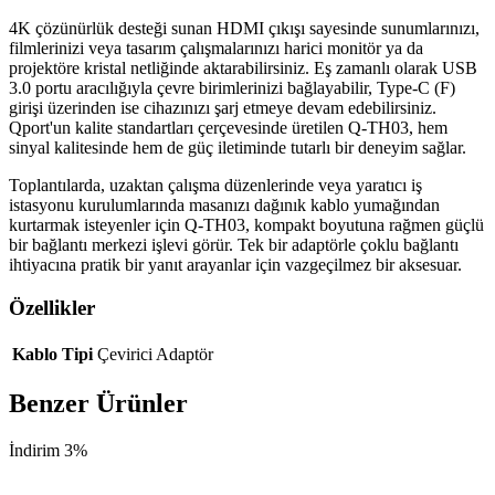
4K çözünürlük desteği sunan HDMI çıkışı sayesinde sunumlarınızı,
filmlerinizi veya tasarım çalışmalarınızı harici monitör ya da
projektöre kristal netliğinde aktarabilirsiniz. Eş zamanlı olarak USB
3.0 portu aracılığıyla çevre birimlerinizi bağlayabilir, Type-C (F)
girişi üzerinden ise cihazınızı şarj etmeye devam edebilirsiniz.
Qport'un kalite standartları çerçevesinde üretilen Q-TH03, hem
sinyal kalitesinde hem de güç iletiminde tutarlı bir deneyim sağlar.
Toplantılarda, uzaktan çalışma düzenlerinde veya yaratıcı iş
istasyonu kurulumlarında masanızı dağınık kablo yumağından
kurtarmak isteyenler için Q-TH03, kompakt boyutuna rağmen güçlü
bir bağlantı merkezi işlevi görür. Tek bir adaptörle çoklu bağlantı
ihtiyacına pratik bir yanıt arayanlar için vazgeçilmez bir aksesuar.
Özellikler
Kablo Tipi
Çevirici Adaptör
Benzer Ürünler
İndirim 3%