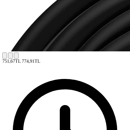
751,67TL
774,91TL