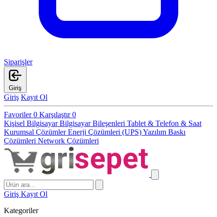
Siparişler
Giriş
Giriş
Kayıt Ol
Favoriler
0
Karşılaştır
0
Kişisel Bilgisayar
Bilgisayar Bileşenleri
Tablet & Telefon & Saat
Kurumsal Çözümler
Enerji Çözümleri (UPS)
Yazılım
Baskı
Çözümleri
Network Çözümleri
Giriş
Kayıt Ol
Kategoriler