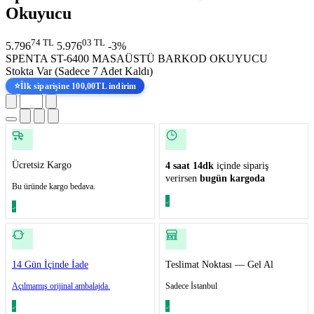
Okuyucu
74 TL
03 TL
5.796
5.976
-3%
SPENTA ST-6400 MASAÜSTÜ BARKOD OKUYUCU
Stokta Var
(Sadece 7 Adet Kaldı)
⭐
İlk siparişine 100,00TL indirim
Ücretsiz Kargo
4 saat 14dk
içinde sipariş
verirsen
bugün kargoda
Bu üründe kargo bedava.
14 Gün İçinde İade
Teslimat Noktası — Gel Al
Açılmamış orijinal ambalajda.
Sadece İstanbul