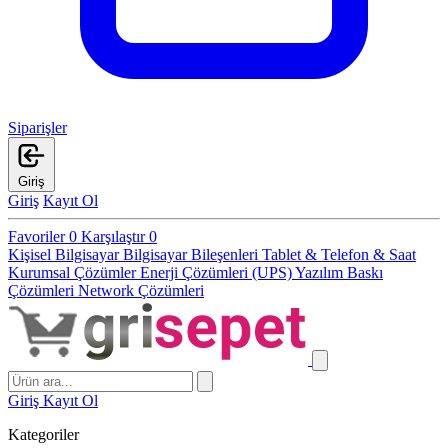
Siparişler
Giriş
Giriş
Kayıt Ol
Favoriler
0
Karşılaştır
0
Kişisel Bilgisayar
Bilgisayar Bileşenleri
Tablet & Telefon & Saat
Kurumsal Çözümler
Enerji Çözümleri (UPS)
Yazılım
Baskı
Çözümleri
Network Çözümleri
Giriş
Kayıt Ol
Kategoriler