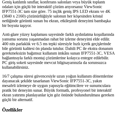
Geniş katılımlı sınıflar, konferans salonları veya büyük toplantı
odaları için güçlü bir interaktif çözüm arıyorsanız ViewSonic
IFP7551-3C tam size göre. 75 inçlik geniş IPS LED ekranı ve 4K
(3840 x 2160) çözünürlüğüyle salonun her köşesinden kristal
netliğinde görüntü sunan bu ekran, etkileşimli deneyimi bambaşka
bir boyuta taşıyor.
Anti-glare yüzey kaplaması sayesinde farklı aydınlatma koşullarında
yansıma sorunu yaşanmadan rahat bir izleme deneyimi elde edilir.
400 nits parlaklık ve 6.5 ms tepki süresiyle hızlı içerik geçişlerinde
bile görüntü kalitesi ön planda tutulur. Dahili PC ile ekstra donanım
gerekmeksizin bağımsız kullanım imkânı sunan IFP7551-3C, VESA
bağlantısıyla farklı montaj çözümlerine kolayca entegre edilebilir.
PC giriş soketi sayesinde mevcut bilgisayarınızla da sorunsuzca
kullanabilirsiniz.
16/7 çalışma süresi güvencesiyle uzun yoğun kullanım dönemlerine
dayanacak şekilde tasarlanan ViewSonic IFP7551-3C, yakın
mesafeli izlemeye de uygun yapısıyla eğitimcilere ve sunumculara
pratik bir deneyim sunar. Büyük formatlı, profesyonel bir interaktif
ekran yatırımı planlayanlar için göz önünde bulundurulması gereken
güçlü bir alternatif.
Özellikler