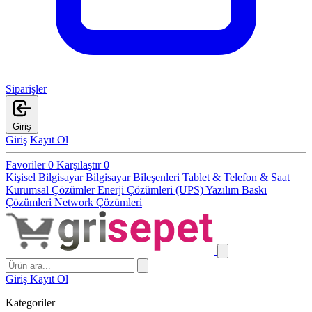
Siparişler
Giriş
Giriş
Kayıt Ol
Favoriler
0
Karşılaştır
0
Kişisel Bilgisayar
Bilgisayar Bileşenleri
Tablet & Telefon & Saat
Kurumsal Çözümler
Enerji Çözümleri (UPS)
Yazılım
Baskı
Çözümleri
Network Çözümleri
Giriş
Kayıt Ol
Kategoriler