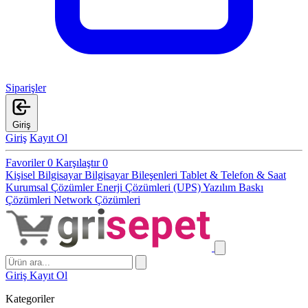
Siparişler
Giriş
Giriş
Kayıt Ol
Favoriler
0
Karşılaştır
0
Kişisel Bilgisayar
Bilgisayar Bileşenleri
Tablet & Telefon & Saat
Kurumsal Çözümler
Enerji Çözümleri (UPS)
Yazılım
Baskı
Çözümleri
Network Çözümleri
Giriş
Kayıt Ol
Kategoriler