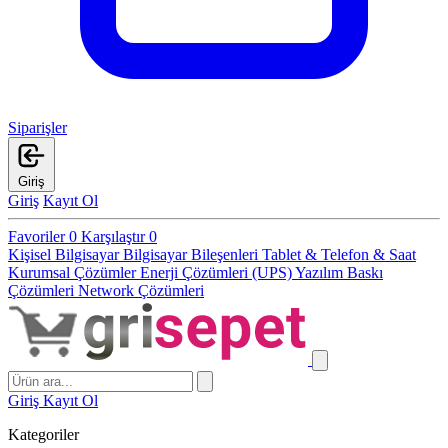
Siparişler
Giriş
Giriş
Kayıt Ol
Favoriler
0
Karşılaştır
0
Kişisel Bilgisayar
Bilgisayar Bileşenleri
Tablet & Telefon & Saat
Kurumsal Çözümler
Enerji Çözümleri (UPS)
Yazılım
Baskı
Çözümleri
Network Çözümleri
Giriş
Kayıt Ol
Kategoriler