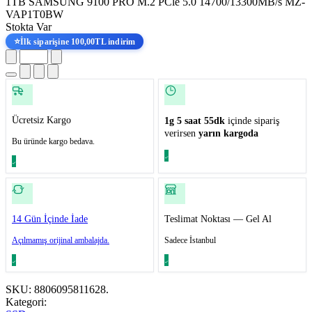
1TB SAMSUNG 9100 PRO M.2 PCle 5.0 14700/13300MB/s MZ-
VAP1T0BW
Stokta Var
⭐
İlk siparişine 100,00TL indirim
Ücretsiz Kargo
1g 5 saat 55dk
içinde sipariş
verirsen
yarın kargoda
Bu üründe kargo bedava.
14 Gün İçinde İade
Teslimat Noktası — Gel Al
Açılmamış orijinal ambalajda.
Sadece İstanbul
SKU:
8806095811628.
Kategori: