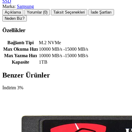
SSD
Marka:
Samsung
Açıklama
Yorumlar (0)
Taksit Seçenekleri
İade Şartları
Neden Biz?
Özellikler
Bağlantı Tipi
M.2 NVMe
Max Okuma Hızı
10000 MB/s -15000 MB/s
Max Yazma Hızı
10000 MB/s -15000 MB/s
Kapasite
1TB
Benzer Ürünler
İndirim 3%