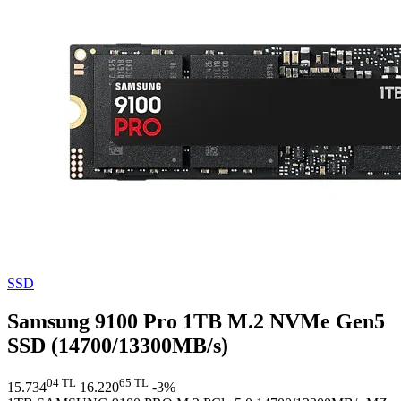
SSD
Samsung 9100 Pro 1TB M.2 NVMe Gen5
SSD (14700/13300MB/s)
04 TL
65 TL
15.734
16.220
-3%