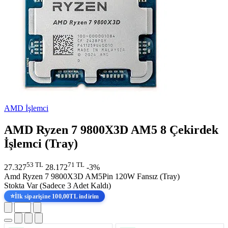
AMD İşlemci
AMD Ryzen 7 9800X3D AM5 8 Çekirdek
İşlemci (Tray)
53 TL
71 TL
27.327
28.172
-3%
Amd Ryzen 7 9800X3D AM5Pin 120W Fansız (Tray)
Stokta Var
(Sadece 3 Adet Kaldı)
⭐
İlk siparişine 100,00TL indirim