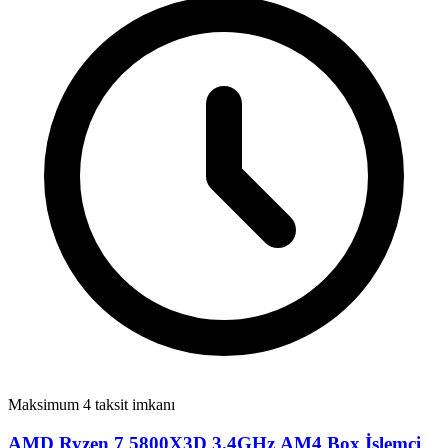
Maksimum 4 taksit imkanı
AMD Ryzen 7 5800X3D 3.4GHz AM4 Box İşlemci