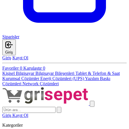
Siparişler
Giriş
Giriş
Kayıt Ol
Favoriler
0
Karşılaştır
0
Kişisel Bilgisayar
Bilgisayar Bileşenleri
Tablet & Telefon & Saat
Kurumsal Çözümler
Enerji Çözümleri (UPS)
Yazılım
Baskı
Çözümleri
Network Çözümleri
Giriş
Kayıt Ol
Kategoriler