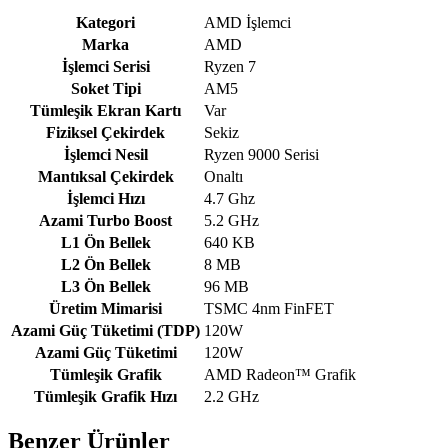
Kategori
AMD İşlemci
Marka
AMD
İşlemci Serisi
Ryzen 7
Soket Tipi
AM5
Tümleşik Ekran Kartı
Var
Fiziksel Çekirdek
Sekiz
İşlemci Nesil
Ryzen 9000 Serisi
Mantıksal Çekirdek
Onaltı
İşlemci Hızı
4.7 Ghz
Azami Turbo Boost
5.2 GHz
L1 Ön Bellek
640 KB
L2 Ön Bellek
8 MB
L3 Ön Bellek
96 MB
Üretim Mimarisi
TSMC 4nm FinFET
Azami Güç Tüketimi (TDP)
120W
Azami Güç Tüketimi
120W
Tümleşik Grafik
AMD Radeon™ Grafik
Tümleşik Grafik Hızı
2.2 GHz
Benzer Ürünler