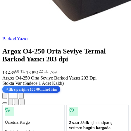
Barkod Yazıcı
Argox O4-250 Orta Seviye Termal
Barkod Yazıcı 203 dpi
68 TL
22 TL
13.435
13.851
-3%
Argox O4-250 Orta Seviye Barkod Yazıcı 203 Dpi
Stokta Var
(Sadece 1 Adet Kaldı)
⭐
İlk siparişine 100,00TL indirim
Ücretsiz Kargo
2 saat 55dk
içinde sipariş
verirsen
bugün kargoda