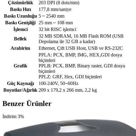
Çözünürlük
203 DPI (8 dots/mm)
Baskı Hızı
177,8 mm/saniye
Baskı Uzunluğu
5 ~ 2540 mm
Baskı Genişliği
25 mm ~ 108 mm
İşlemci
32 bit RISC işlemci
32 MB SDRAM, 16 MB Flash ROM (USB
Bellek
Depolama ile 32 GB a kadar)
Arabirim
Ethernet, Çift USB Host, USB ve RS-232C
PPLA: PCX, BMP, IMG, HEX,GDI dosya
biçimleri
Grafik
PPLB: PCX, BMP, Binary raster, GDI dosya
biçimleri
PPLZ: GRF, Hex, GDI biçimleri
Güç Kaynağı
100-240V, 50~60Hz
Boyutlar/Ağırlık
209 x 179,2 x 266 mm, 2,2 kg
Benzer Ürünler
İndirim 3%