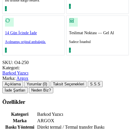
Bu üründe kargo bedava.
14 Gün İçinde İade
Teslimat Noktası — Gel Al
Açılmamış orijinal ambalajda.
Sadece İstanbul
SKU:
O4-250
Kategori:
Barkod Yazıcı
Marka:
Argox
Açıklama
Yorumlar (0)
Taksit Seçenekleri
S.S.S
İade Şartları
Neden Biz?
Özellikler
Kategori
Barkod Yazıcı
Marka
ARGOX
Baskı Yöntemi
Direkt termal / Termal transfer Baskı