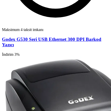
Maksimum 4 taksit imkanı
Godex G530 Seri USB Ethernet 300 DPI Barkod
Yazıcı
İndirim 3%