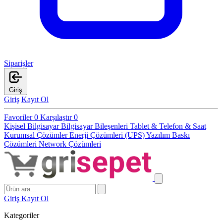
Siparişler
Giriş
Giriş
Kayıt Ol
Favoriler
0
Karşılaştır
0
Kişisel Bilgisayar
Bilgisayar Bileşenleri
Tablet & Telefon & Saat
Kurumsal Çözümler
Enerji Çözümleri (UPS)
Yazılım
Baskı
Çözümleri
Network Çözümleri
Giriş
Kayıt Ol
Kategoriler