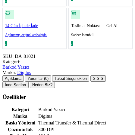
14 Gün İçinde İade
Teslimat Noktası — Gel Al
Açılmamış orijinal ambalajda.
Sadece İstanbul
SKU:
DA-81021
Kategori:
Barkod Yazıcı
Marka:
Digitus
Açıklama
Yorumlar (0)
Taksit Seçenekleri
S.S.S
İade Şartları
Neden Biz?
Özellikler
Kategori
Barkod Yazıcı
Marka
Digitus
Baskı Yöntemi
Thermal Transfer & Thermal Direct
Çözünürlük
300 DPI