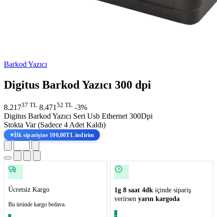
Barkod Yazıcı
Digitus Barkod Yazıcı 300 dpi
37 TL
52 TL
8.217
8.471
-3%
Digitus Barkod Yazıcı Seri Usb Ethernet 300Dpi
Stokta Var
(Sadece 4 Adet Kaldı)
⭐
İlk siparişine 100,00TL indirim
Ücretsiz Kargo
1g 8 saat 4dk
içinde sipariş
verirsen
yarın kargoda
Bu üründe kargo bedava.