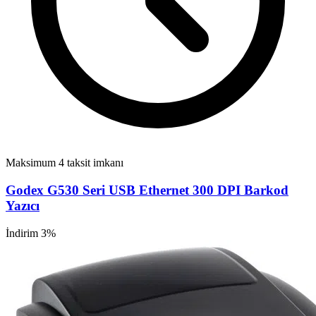
Maksimum 4 taksit imkanı
Godex G530 Seri USB Ethernet 300 DPI Barkod
Yazıcı
İndirim 3%