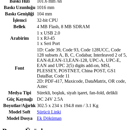
Baskı Hızı
101.6 mm /sn
Baskı Uzunluğu
1016 mm
Baskı Genişliği
104 mm
İşlemci
32-bit CPU
Bellek
4 MB Flash, 8 MB SDRAM
1 x USB 2.0
Arabirim
1 x RJ-45
1 x Seri Port
1D: Cade 39, Code 93, Code 128UCC, Code
128 subsets A, B, C, Codabar, Interleaved 2 of 5,
EAN-8,EAN-13,EAN-128, UPC-A, UPC-E,
EAN and UPC 2(5) digits add-on, MSI,
Font
PLESSEY, POSTNET, China POST, GS1
DataBar, Code 11
2D: PDF-417, Maxicode, DataMatrix, OR code,
Aztec
Medya Tipi
Sürekli, boşluk, siyah işaret, fan-fold, delikli
Güç Kaynağı
DC 24V 2.5A
Boyutlar/Ağırlık
302.5 x 234 x 194.8 mm / 3.1 Kg
Model Soft
Sürücü Linki
Model Dosya
Ek Döküman