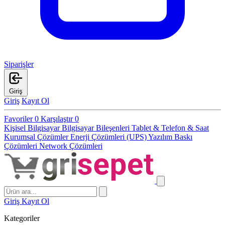
Siparişler
Giriş
Giriş
Kayıt Ol
Favoriler
0
Karşılaştır
0
Kişisel Bilgisayar
Bilgisayar Bileşenleri
Tablet & Telefon & Saat
Kurumsal Çözümler
Enerji Çözümleri (UPS)
Yazılım
Baskı
Çözümleri
Network Çözümleri
Giriş
Kayıt Ol
Kategoriler