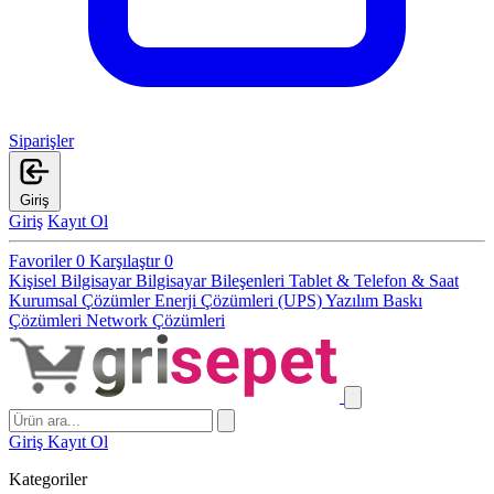
Siparişler
Giriş
Giriş
Kayıt Ol
Favoriler
0
Karşılaştır
0
Kişisel Bilgisayar
Bilgisayar Bileşenleri
Tablet & Telefon & Saat
Kurumsal Çözümler
Enerji Çözümleri (UPS)
Yazılım
Baskı
Çözümleri
Network Çözümleri
Giriş
Kayıt Ol
Kategoriler