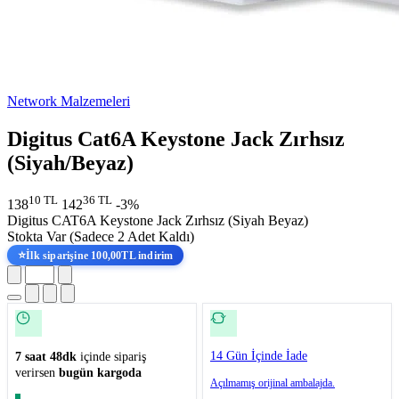
Network Malzemeleri
Digitus Cat6A Keystone Jack Zırhsız
(Siyah/Beyaz)
10 TL
36 TL
138
142
-3%
Digitus CAT6A Keystone Jack Zırhsız (Siyah Beyaz)
Stokta Var
(Sadece 2 Adet Kaldı)
⭐
İlk siparişine 100,00TL indirim
14 Gün İçinde İade
7 saat 48dk
içinde sipariş
verirsen
bugün kargoda
Açılmamış orijinal ambalajda.