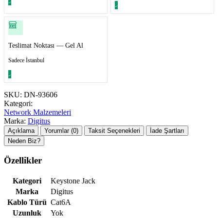
Teslimat Noktası — Gel Al
Sadece İstanbul
SKU:
DN-93606
Kategori:
Network Malzemeleri
Marka:
Digitus
Açıklama
Yorumlar (0)
Taksit Seçenekleri
İade Şartları
Neden Biz?
Özellikler
Kategori
Keystone Jack
Marka
Digitus
Kablo Türü
Cat6A
Uzunluk
Yok