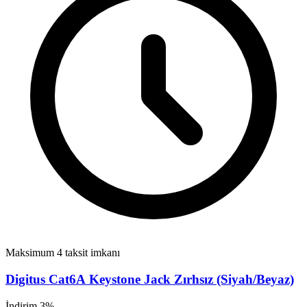
Maksimum 4 taksit imkanı
Digitus Cat6A Keystone Jack Zırhsız (Siyah/Beyaz)
İndirim 3%