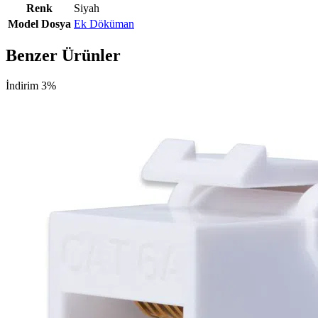
Renk
Siyah
Model Dosya
Ek Döküman
Benzer Ürünler
İndirim 3%