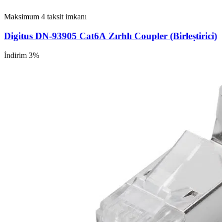
Maksimum 4 taksit imkanı
Digitus DN-93905 Cat6A Zırhlı Coupler (Birleştirici)
İndirim 3%