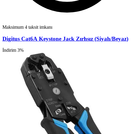
Maksimum 4 taksit imkanı
Digitus Cat6A Keystone Jack Zırhsız (Siyah/Beyaz)
İndirim 3%