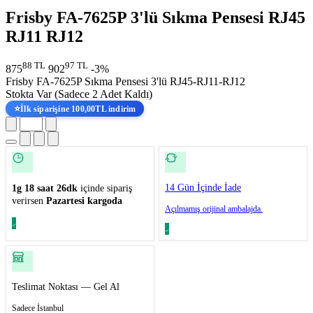
Frisby FA-7625P 3'lü Sıkma Pensesi RJ45
RJ11 RJ12
88 TL
97 TL
875
902
-3%
Frisby FA-7625P Sıkma Pensesi 3'lü RJ45-RJ11-RJ12
Stokta Var
(Sadece 2 Adet Kaldı)
⭐
İlk siparişine 100,00TL indirim
14 Gün İçinde İade
1g 18 saat 26dk
içinde sipariş
verirsen
Pazartesi kargoda
Açılmamış orijinal ambalajda.
Teslimat Noktası — Gel Al
Sadece İstanbul