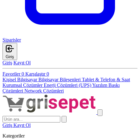
Siparişler
Giriş
Giriş
Kayıt Ol
Favoriler
0
Karşılaştır
0
Kişisel Bilgisayar
Bilgisayar Bileşenleri
Tablet & Telefon & Saat
Kurumsal Çözümler
Enerji Çözümleri (UPS)
Yazılım
Baskı
Çözümleri
Network Çözümleri
Giriş
Kayıt Ol
Kategoriler