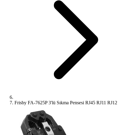
Frisby FA-7625P 3'lü Sıkma Pensesi RJ45 RJ11 RJ12