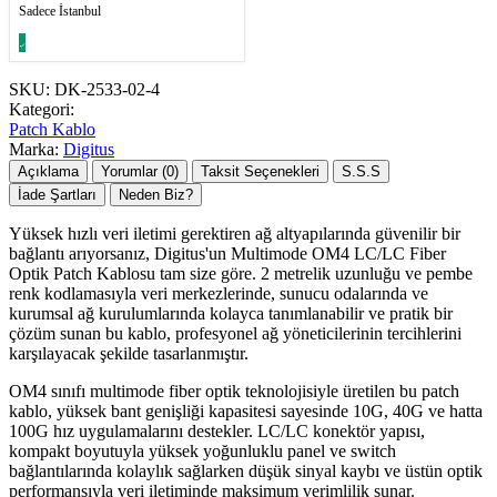
Sadece İstanbul
SKU:
DK-2533-02-4
Kategori:
Patch Kablo
Marka:
Digitus
Açıklama
Yorumlar (0)
Taksit Seçenekleri
S.S.S
İade Şartları
Neden Biz?
Yüksek hızlı veri iletimi gerektiren ağ altyapılarında güvenilir bir
bağlantı arıyorsanız, Digitus'un Multimode OM4 LC/LC Fiber
Optik Patch Kablosu tam size göre. 2 metrelik uzunluğu ve pembe
renk kodlamasıyla veri merkezlerinde, sunucu odalarında ve
kurumsal ağ kurulumlarında kolayca tanımlanabilir ve pratik bir
çözüm sunan bu kablo, profesyonel ağ yöneticilerinin tercihlerini
karşılayacak şekilde tasarlanmıştır.
OM4 sınıfı multimode fiber optik teknolojisiyle üretilen bu patch
kablo, yüksek bant genişliği kapasitesi sayesinde 10G, 40G ve hatta
100G hız uygulamalarını destekler. LC/LC konektör yapısı,
kompakt boyutuyla yüksek yoğunluklu panel ve switch
bağlantılarında kolaylık sağlarken düşük sinyal kaybı ve üstün optik
performansıyla veri iletiminde maksimum verimlilik sunar.