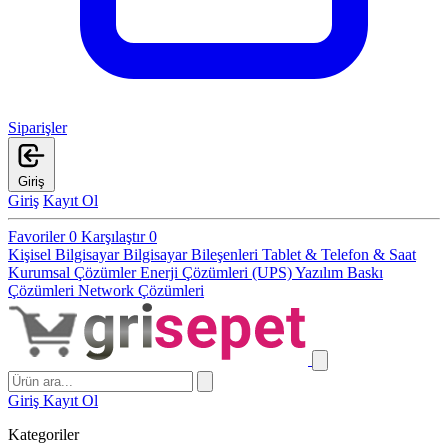
Siparişler
Giriş
Giriş
Kayıt Ol
Favoriler
0
Karşılaştır
0
Kişisel Bilgisayar
Bilgisayar Bileşenleri
Tablet & Telefon & Saat
Kurumsal Çözümler
Enerji Çözümleri (UPS)
Yazılım
Baskı
Çözümleri
Network Çözümleri
Giriş
Kayıt Ol
Kategoriler