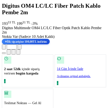
Digitus OM4 LC/LC Fiber Patch Kablo
Pembe 2m
33 TL
31 TL
193
199
-3%
Digitus Multimode OM4 LC/LC Fiber Optik Patch Kablo Pembe
2m
Stokta Var
(Sadece 10 Adet Kaldı)
⭐
İlk siparişine 100,00TL indirim
14 Gün İçinde İade
2 saat 52dk
içinde sipariş
verirsen
bugün kargoda
Açılmamış orijinal ambalajda.
Teslimat Noktası — Gel Al