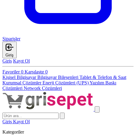
Siparişler
Giriş
Giriş
Kayıt Ol
Favoriler
0
Karşılaştır
0
Kişisel Bilgisayar
Bilgisayar Bileşenleri
Tablet & Telefon & Saat
Kurumsal Çözümler
Enerji Çözümleri (UPS)
Yazılım
Baskı
Çözümleri
Network Çözümleri
Giriş
Kayıt Ol
Kategoriler