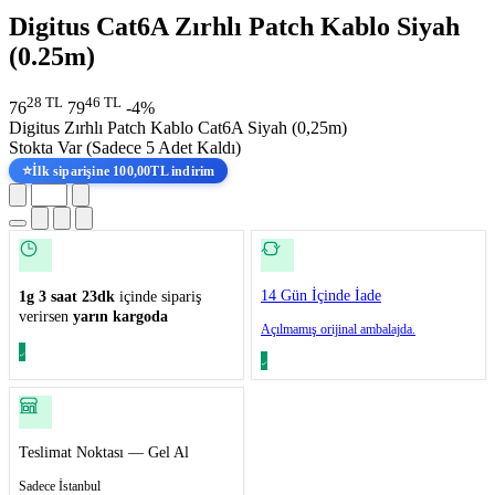
Digitus Cat6A Zırhlı Patch Kablo Siyah
(0.25m)
28 TL
46 TL
76
79
-4%
Digitus Zırhlı Patch Kablo Cat6A Siyah (0,25m)
Stokta Var
(Sadece 5 Adet Kaldı)
⭐
İlk siparişine 100,00TL indirim
14 Gün İçinde İade
1g 3 saat 23dk
içinde sipariş
verirsen
yarın kargoda
Açılmamış orijinal ambalajda.
Teslimat Noktası — Gel Al
Sadece İstanbul