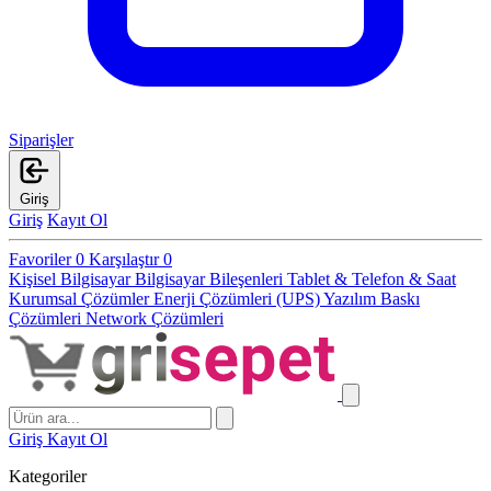
Siparişler
Giriş
Giriş
Kayıt Ol
Favoriler
0
Karşılaştır
0
Kişisel Bilgisayar
Bilgisayar Bileşenleri
Tablet & Telefon & Saat
Kurumsal Çözümler
Enerji Çözümleri (UPS)
Yazılım
Baskı
Çözümleri
Network Çözümleri
Giriş
Kayıt Ol
Kategoriler