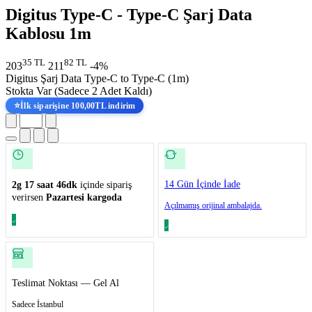
Digitus Type-C - Type-C Şarj Data
Kablosu 1m
35 TL
82 TL
203
211
-4%
Digitus Şarj Data Type-C to Type-C (1m)
Stokta Var
(Sadece 2 Adet Kaldı)
⭐
İlk siparişine 100,00TL indirim
14 Gün İçinde İade
2g 17 saat 46dk
içinde sipariş
verirsen
Pazartesi kargoda
Açılmamış orijinal ambalajda.
Teslimat Noktası — Gel Al
Sadece İstanbul