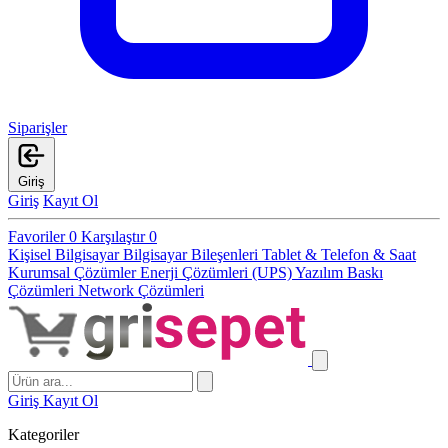
Siparişler
Giriş
Giriş
Kayıt Ol
Favoriler
0
Karşılaştır
0
Kişisel Bilgisayar
Bilgisayar Bileşenleri
Tablet & Telefon & Saat
Kurumsal Çözümler
Enerji Çözümleri (UPS)
Yazılım
Baskı
Çözümleri
Network Çözümleri
Giriş
Kayıt Ol
Kategoriler