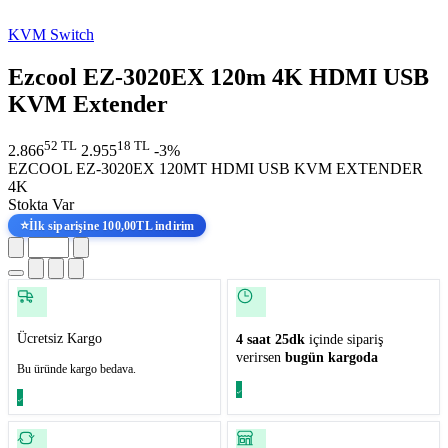
KVM Switch
Ezcool EZ-3020EX 120m 4K HDMI USB
KVM Extender
52 TL
18 TL
2.866
2.955
-3%
EZCOOL EZ-3020EX 120MT HDMI USB KVM EXTENDER
4K
Stokta Var
⭐
İlk siparişine 100,00TL indirim
Ücretsiz Kargo
4 saat 25dk
içinde sipariş
verirsen
bugün kargoda
Bu üründe kargo bedava.