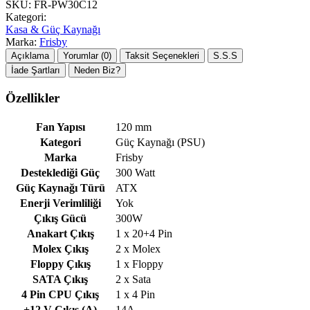
SKU:
FR-PW30C12
Kategori:
Kasa & Güç Kaynağı
Marka:
Frisby
Açıklama
Yorumlar (0)
Taksit Seçenekleri
S.S.S
İade Şartları
Neden Biz?
Özellikler
Fan Yapısı
120 mm
Kategori
Güç Kaynağı (PSU)
Marka
Frisby
Desteklediği Güç
300 Watt
Güç Kaynağı Türü
ATX
Enerji Verimliliği
Yok
Çıkış Gücü
300W
Anakart Çıkış
1 x 20+4 Pin
Molex Çıkış
2 x Molex
Floppy Çıkış
1 x Floppy
SATA Çıkış
2 x Sata
4 Pin CPU Çıkış
1 x 4 Pin
+12 V Çıkış (A)
14A