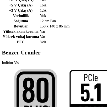
+5 V Çıkış (A)
16A
+3 V Çıkış (A)
12A
Verimlilik
Yok
Soğutma
12 cm Fan
Boyutlar
150 x 140 x 86 mm
Yüksek akım koruma
Var
Yüksek voltaj koruma
Var
PFC
Yok
Benzer Ürünler
İndirim 3%