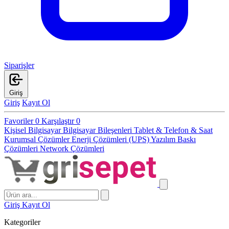
Siparişler
Giriş
Giriş
Kayıt Ol
Favoriler
0
Karşılaştır
0
Kişisel Bilgisayar
Bilgisayar Bileşenleri
Tablet & Telefon & Saat
Kurumsal Çözümler
Enerji Çözümleri (UPS)
Yazılım
Baskı
Çözümleri
Network Çözümleri
Giriş
Kayıt Ol
Kategoriler