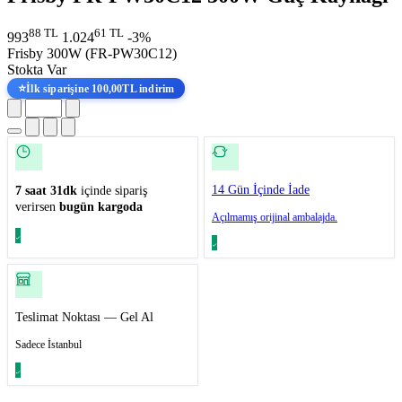
88 TL
61 TL
993
1.024
-3%
Frisby 300W (FR-PW30C12)
Stokta Var
⭐
İlk siparişine 100,00TL indirim
14 Gün İçinde İade
7 saat 31dk
içinde sipariş
verirsen
bugün kargoda
Açılmamış orijinal ambalajda.
Teslimat Noktası — Gel Al
Sadece İstanbul