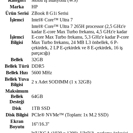
Kategori
Mobil İş İstasyonu (WS)
Marka
HP
Ürün Serisi
ZBook 8 G1i Serisi
İşlemci
Intel® Core™ Ultra 7
Intel® Core™ Ultra 7 265H processor (2,5 GHz'e
kadar E-core Max Turbo frekansı, 4,5 GHz'e kadar
İşlemci
E-core Max Turbo frekansı, 5,3 GHz'e kadar P-core
Bilgisi
Max Turbo frekansı, 24 MB L3 önbellek, 6 P-
çekirdek, 2 LP E-çekirdek ve 8 E-çekirdek, 16 iş
parçacığı)
Bellek
32GB
Bellek Türü
DDR5
Bellek Hızı
5600 MHz
Bellek Yuva
2 x Adet SODIMM (1 x 32GB)
Bilgisi
Maksimum
Bellek
64GB
Desteği
Disk
1TB SSD
Disk Bilgisi
PCIe® NVMe™ (Toplam: 1x M.2 SSD)
Ekran
16''/16.3''
Boyutu