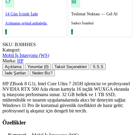
14 Gün İçinde İade
Teslimat Noktası — Gel Al
Açılmamış orijinal ambalajda.
Sadece İstanbul
SKU:
B30HHES
Kategori:
Mobil İş İstasyonu (WS)
Marka:
HP
Açıklama
Yorumlar (0)
Taksit Seçenekleri
S.S.S
İade Şartları
Neden Biz?
HP ZBook 8 G1i, Intel Core Ultra 7 265H işlemcisi ve profesyonel
NVIDIA RTX 500 Ada ekran kartıyla 16 inçlik WUXGA ekranda
iş istasyonu performansı sunar. 32 GB bellek ve 1 TB SSD;
mühendislik ve tasarım uygulamalarında akıcı bir deneyim sağlar.
Windows 11 Pro ile kurumsal güvenlik özellikleri de hazır gelir;
profesyonel iş akışınız için dengeli bir tercih.
Özellikler