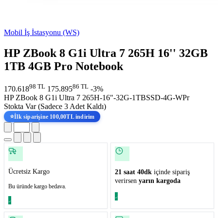
Mobil İş İstasyonu (WS)
HP ZBook 8 G1i Ultra 7 265H 16'' 32GB
1TB 4GB Pro Notebook
98 TL
86 TL
170.618
175.895
-3%
HP ZBook 8 G1i Ultra 7 265H-16"-32G-1TBSSD-4G-WPr
Stokta Var
(Sadece 3 Adet Kaldı)
⭐
İlk siparişine 100,00TL indirim
Ücretsiz Kargo
21 saat 40dk
içinde sipariş
verirsen
yarın kargoda
Bu üründe kargo bedava.