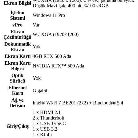
WUXGA (1920 x 1200), UWVA, parlama önleyici,
Ekran Bilgisi
Düşük Mavi Işık, 400 nit, %100 sRGB
İşletim
Windows 11 Pro
Sistemi
vPro
Var
Ekran
WUXGA (1920×1200)
Çözünürlüğü
Dokunmatik
Yok
Ekran
Ekran Kartı
4GB RTX 500 Ada
Ekran Kartı
NVIDIA RTX™ 500 Ada
Bilgisi
Optik
Yok
Sürücü
Ethernet
Gigabit
Kartı
Ağ ve
Intel® Wi-Fi 7 BE201 (2x2) + Bluetooth® 5.4
İletişim
1 x HDMI 2.1
2 x Thunderbolt
1 x USB Type-C
Giriş/Çıkış
1 x USB 3.2
1 x RJ-45