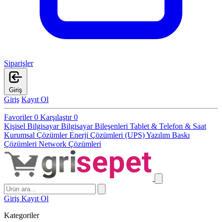
Siparişler
Giriş
Giriş
Kayıt Ol
Favoriler
0
Karşılaştır
0
Kişisel Bilgisayar
Bilgisayar Bileşenleri
Tablet & Telefon & Saat
Kurumsal Çözümler
Enerji Çözümleri (UPS)
Yazılım
Baskı
Çözümleri
Network Çözümleri
Giriş
Kayıt Ol
Kategoriler