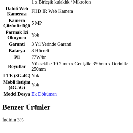
1 x Birleşik kulaklık / Mikrofon
Dahili Web
FHD IR Web Kamera
Kamerası
Kamera
5 MP
Çözünürlüğü
Parmak İzi
Yok
Okuyucu
Garanti
3 Yıl Yerinde Garanti
Batarya
8 Hücreli
Pil
77W/hr
Yükseklik: 19.2 mm x Genişlik: 359mm x Derinlik:
Boyutlar
250mm
LTE (3G-4G)
Yok
Mobil iletişim
Yok
(4G-5G)
Model Dosya
Ek Döküman
Benzer Ürünler
İndirim 3%