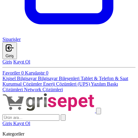
Siparişler
Giriş
Giriş
Kayıt Ol
Favoriler
0
Karşılaştır
0
Kişisel Bilgisayar
Bilgisayar Bileşenleri
Tablet & Telefon & Saat
Kurumsal Çözümler
Enerji Çözümleri (UPS)
Yazılım
Baskı
Çözümleri
Network Çözümleri
Giriş
Kayıt Ol
Kategoriler