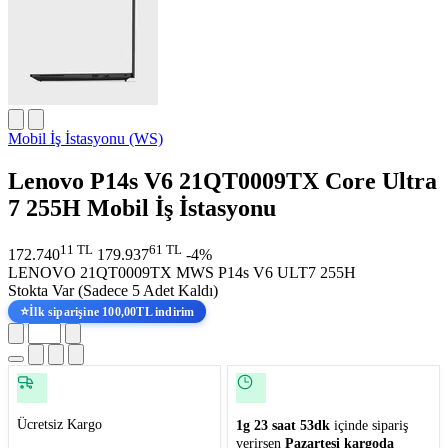
Mobil İş İstasyonu (WS)
Lenovo P14s V6 21QT0009TX Core Ultra
7 255H Mobil İş İstasyonu
11 TL
61 TL
172.740
179.937
-4%
LENOVO 21QT0009TX MWS P14s V6 ULT7 255H
Stokta Var
(Sadece 5 Adet Kaldı)
⭐
İlk siparişine 100,00TL indirim
Ücretsiz Kargo
1g 23 saat 53dk
içinde sipariş
verirsen
Pazartesi kargoda