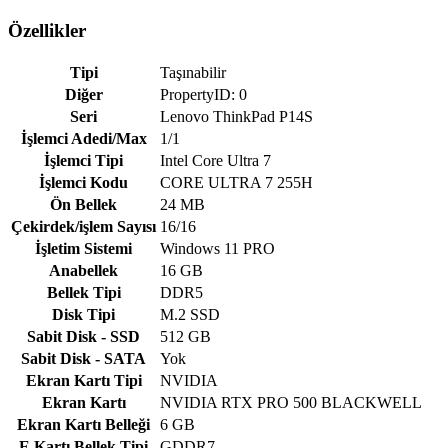
Özellikler
Tipi
Taşınabilir
Diğer
PropertyID: 0
Seri
Lenovo ThinkPad P14S
İşlemci Adedi/Max
1/1
İşlemci Tipi
Intel Core Ultra 7
İşlemci Kodu
CORE ULTRA 7 255H
Ön Bellek
24 MB
Çekirdek/işlem Sayısı
16/16
İşletim Sistemi
Windows 11 PRO
Anabellek
16 GB
Bellek Tipi
DDR5
Disk Tipi
M.2 SSD
Sabit Disk - SSD
512 GB
Sabit Disk - SATA
Yok
Ekran Kartı Tipi
NVIDIA
Ekran Kartı
NVIDIA RTX PRO 500 BLACKWELL
Ekran Kartı Belleği
6 GB
E.Kartı Bellek Tipi
GDDR7