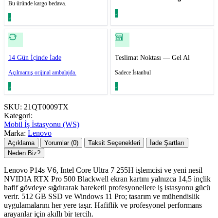
Bu üründe kargo bedava.
14 Gün İçinde İade
Teslimat Noktası — Gel Al
Açılmamış orijinal ambalajda.
Sadece İstanbul
SKU:
21QT0009TX
Kategori:
Mobil İş İstasyonu (WS)
Marka:
Lenovo
Açıklama
Yorumlar (0)
Taksit Seçenekleri
İade Şartları
Neden Biz?
Lenovo P14s V6, Intel Core Ultra 7 255H işlemcisi ve yeni nesil
NVIDIA RTX Pro 500 Blackwell ekran kartını yalnızca 14,5 inçlik
hafif gövdeye sığdırarak hareketli profesyonellere iş istasyonu gücü
verir. 512 GB SSD ve Windows 11 Pro; tasarım ve mühendislik
uygulamalarını her yere taşır. Hafiflik ve profesyonel performans
arayanlar için akıllı bir tercih.