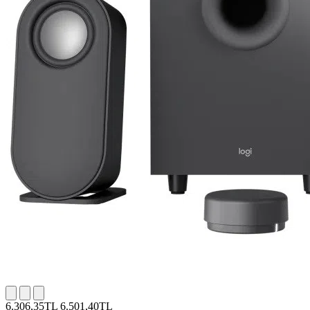
6.306,35TL
6.501,40TL