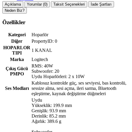
Açıklama
Yorumlar (0)
Taksit Seçenekleri
İade Şartları
Neden Biz?
Özellikler
Kategori
Hoparlör
Diğer
PropertyID: 0
HOPARLOR
1 KANAL
TIPI
Marka
Logitech
RMS: 40W
Çıkış Gücü
Subwoofer: 20
PMPO
Uydu Hoparlörleri: 2 x 10W
Kablosuz kontrolde güç, ses seviyesi, bas kontrolü,
Ses Modları
sessize alma, sesi açma, ileri sarma, Bluetooth
eşleştirme, kaynak değiştirme düğmeleri
Uydu
Yükseklik: 199.9 mm
Genişlik: 93.9 mm
Derinlik: 85.2 mm
Ağırlık: 389.6 g
Subwoofer