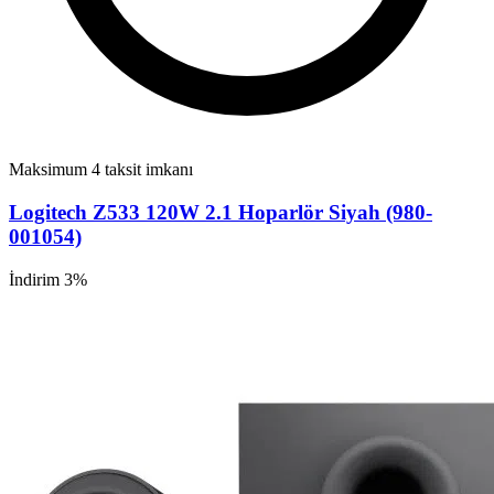
Maksimum 4 taksit imkanı
Logitech Z533 120W 2.1 Hoparlör Siyah (980-
001054)
İndirim 3%