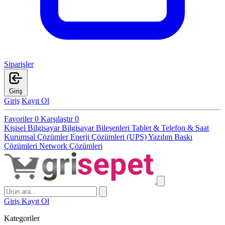
Siparişler
Giriş
Giriş
Kayıt Ol
Favoriler
0
Karşılaştır
0
Kişisel Bilgisayar
Bilgisayar Bileşenleri
Tablet & Telefon & Saat
Kurumsal Çözümler
Enerji Çözümleri (UPS)
Yazılım
Baskı
Çözümleri
Network Çözümleri
Giriş
Kayıt Ol
Kategoriler