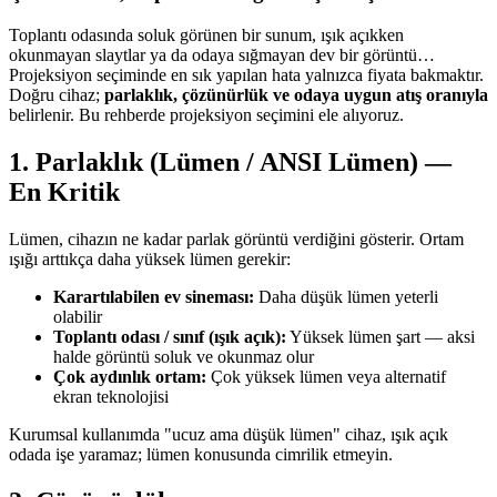
Toplantı odasında soluk görünen bir sunum, ışık açıkken
okunmayan slaytlar ya da odaya sığmayan dev bir görüntü…
Projeksiyon seçiminde en sık yapılan hata yalnızca fiyata bakmaktır.
Doğru cihaz;
parlaklık, çözünürlük ve odaya uygun atış oranıyla
belirlenir. Bu rehberde projeksiyon seçimini ele alıyoruz.
1. Parlaklık (Lümen / ANSI Lümen) —
En Kritik
Lümen, cihazın ne kadar parlak görüntü verdiğini gösterir. Ortam
ışığı arttıkça daha yüksek lümen gerekir:
Karartılabilen ev sineması:
Daha düşük lümen yeterli
olabilir
Toplantı odası / sınıf (ışık açık):
Yüksek lümen şart — aksi
halde görüntü soluk ve okunmaz olur
Çok aydınlık ortam:
Çok yüksek lümen veya alternatif
ekran teknolojisi
Kurumsal kullanımda "ucuz ama düşük lümen" cihaz, ışık açık
odada işe yaramaz; lümen konusunda cimrilik etmeyin.