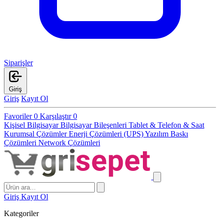
Siparişler
Giriş
Giriş
Kayıt Ol
Favoriler
0
Karşılaştır
0
Kişisel Bilgisayar
Bilgisayar Bileşenleri
Tablet & Telefon & Saat
Kurumsal Çözümler
Enerji Çözümleri (UPS)
Yazılım
Baskı
Çözümleri
Network Çözümleri
Giriş
Kayıt Ol
Kategoriler