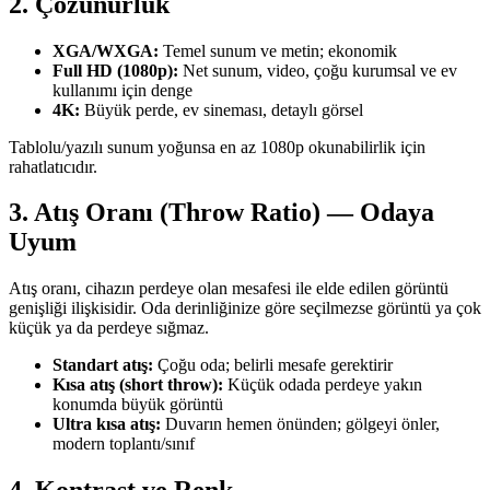
2. Çözünürlük
XGA/WXGA:
Temel sunum ve metin; ekonomik
Full HD (1080p):
Net sunum, video, çoğu kurumsal ve ev
kullanımı için denge
4K:
Büyük perde, ev sineması, detaylı görsel
Tablolu/yazılı sunum yoğunsa en az 1080p okunabilirlik için
rahatlatıcıdır.
3. Atış Oranı (Throw Ratio) — Odaya
Uyum
Atış oranı, cihazın perdeye olan mesafesi ile elde edilen görüntü
genişliği ilişkisidir. Oda derinliğinize göre seçilmezse görüntü ya çok
küçük ya da perdeye sığmaz.
Standart atış:
Çoğu oda; belirli mesafe gerektirir
Kısa atış (short throw):
Küçük odada perdeye yakın
konumda büyük görüntü
Ultra kısa atış:
Duvarın hemen önünden; gölgeyi önler,
modern toplantı/sınıf