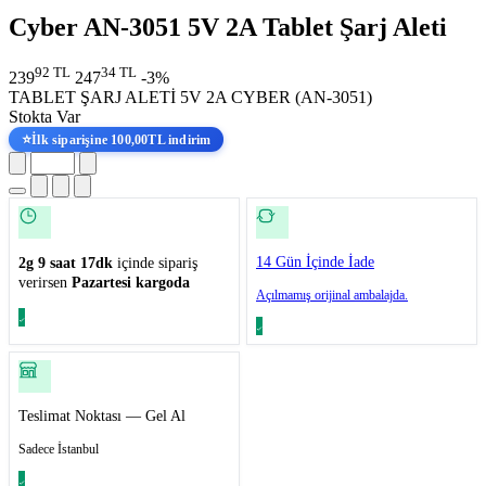
Cyber AN-3051 5V 2A Tablet Şarj Aleti
92 TL
34 TL
239
247
-3%
TABLET ŞARJ ALETİ 5V 2A CYBER (AN-3051)
Stokta Var
⭐
İlk siparişine 100,00TL indirim
14 Gün İçinde İade
2g 9 saat 17dk
içinde sipariş
verirsen
Pazartesi kargoda
Açılmamış orijinal ambalajda.
Teslimat Noktası — Gel Al
Sadece İstanbul