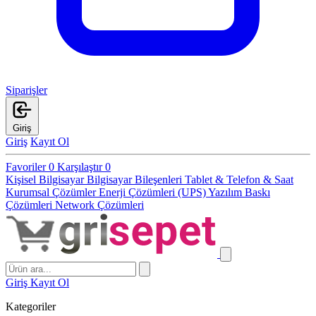
Siparişler
Giriş
Giriş
Kayıt Ol
Favoriler
0
Karşılaştır
0
Kişisel Bilgisayar
Bilgisayar Bileşenleri
Tablet & Telefon & Saat
Kurumsal Çözümler
Enerji Çözümleri (UPS)
Yazılım
Baskı
Çözümleri
Network Çözümleri
Giriş
Kayıt Ol
Kategoriler