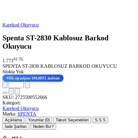
Karekod Okuyucu
Spenta ST-2830 Kablosuz Barkod
Okuyucu
61 TL
1.771
SPENTA ST-2830 KABLOSUZ BARKOD OKUYUCU
Stokta Yok
⭐
İlk siparişine 100,00TL indirim
SKU:
2725500552666
Kategori:
Karekod Okuyucu
Marka:
SPENTA
Açıklama
Yorumlar (0)
Taksit Seçenekleri
S.S.S
İade Şartları
Neden Biz?