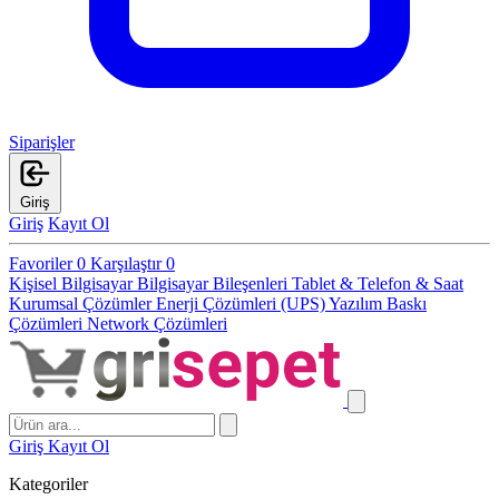
Siparişler
Giriş
Giriş
Kayıt Ol
Favoriler
0
Karşılaştır
0
Kişisel Bilgisayar
Bilgisayar Bileşenleri
Tablet & Telefon & Saat
Kurumsal Çözümler
Enerji Çözümleri (UPS)
Yazılım
Baskı
Çözümleri
Network Çözümleri
Giriş
Kayıt Ol
Kategoriler