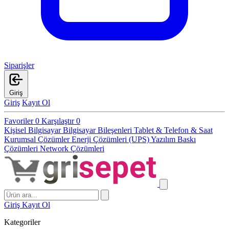
Siparişler
Giriş
Giriş
Kayıt Ol
Favoriler
0
Karşılaştır
0
Kişisel Bilgisayar
Bilgisayar Bileşenleri
Tablet & Telefon & Saat
Kurumsal Çözümler
Enerji Çözümleri (UPS)
Yazılım
Baskı
Çözümleri
Network Çözümleri
Giriş
Kayıt Ol
Kategoriler