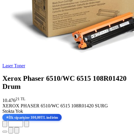
Laser Toner
Xerox Phaser 6510/WC 6515 108R01420
Drum
21 TL
10.476
XEROX PHASER 6510/WC 6515 108R01420 SURG
Stokta Yok
⭐
İlk siparişine 100,00TL indirim