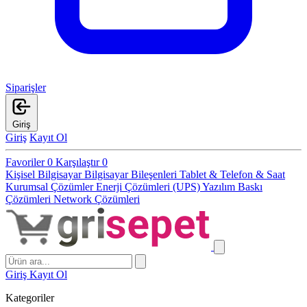
Siparişler
Giriş
Giriş
Kayıt Ol
Favoriler
0
Karşılaştır
0
Kişisel Bilgisayar
Bilgisayar Bileşenleri
Tablet & Telefon & Saat
Kurumsal Çözümler
Enerji Çözümleri (UPS)
Yazılım
Baskı
Çözümleri
Network Çözümleri
Giriş
Kayıt Ol
Kategoriler