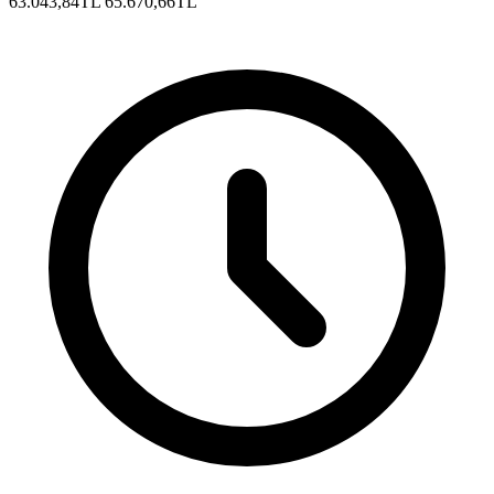
63.043,84TL
65.670,66TL