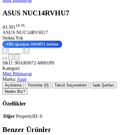
Mini Bilgisayar
ASUS NUC14RVHU7
16 TL
43.301
ASUS NUC14RVHU7
Stokta Yok
⭐
İlk siparişine 100,00TL indirim
SKU:
90AR0072-M001P0
Kategori:
Mini Bilgisayar
Marka:
Asus
Açıklama
Yorumlar (0)
Taksit Seçenekleri
İade Şartları
Neden Biz?
Özellikler
Diğer
PropertyID: 0
Benzer Ürünler